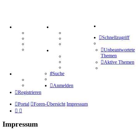
Suche
PORTAL
ZEUG
Forum
Aktienbörse
Schnellzugriff
Webhosting
Treffenübersicht
FAQ
Zitatesammlung
Mastodon
Unbeantwortete
SPIELE
Themen
Kniffel
Sudoku
Aktive Themen
Schiffe versenken
Suche
TIPPSPIEL
Tipprunde
Comunio
Anmelden
Registrieren
Portal
Foren-Übersicht
Impressum
Impressum