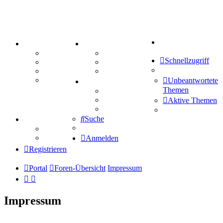
Suche
PORTAL
ZEUG
Forum
Aktienbörse
Schnellzugriff
Webhosting
Treffenübersicht
FAQ
Zitatesammlung
Mastodon
Unbeantwortete
SPIELE
Themen
Kniffel
Sudoku
Aktive Themen
Schiffe versenken
Suche
TIPPSPIEL
Tipprunde
Comunio
Anmelden
Registrieren
Portal
Foren-Übersicht
Impressum
Impressum