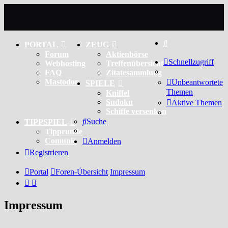
Suche
PORTAL
ZEUG
Forum
Aktienbörse
Schnellzugriff
Webhosting
Treffenübersicht
FAQ
Zitatesammlung
Mastodon
Unbeantwortete
SPIELE
Themen
Kniffel
Sudoku
Aktive Themen
Schiffe versenken
Suche
TIPPSPIEL
Tipprunde
Comunio
Anmelden
Registrieren
Portal
Foren-Übersicht
Impressum
Impressum