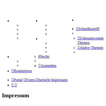
Suche
PORTAL
ZEUG
Forum
Aktienbörse
Schnellzugriff
Webhosting
Treffenübersicht
FAQ
Zitatesammlung
Mastodon
Unbeantwortete
SPIELE
Themen
Kniffel
Sudoku
Aktive Themen
Schiffe versenken
Suche
TIPPSPIEL
Tipprunde
Comunio
Anmelden
Registrieren
Portal
Foren-Übersicht
Impressum
Impressum