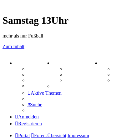
Samstag 13Uhr
mehr als nur Fußball
Zum Inhalt
PORTAL
ZEUG
SPIELE
Forum
Aktienbörse
Kniffel
Webhosting
Treffenübersicht
Sudoku
FAQ
Zitatesammlung
Schiffe vers
Mastodon
Aktive Themen
Suche
Anmelden
Registrieren
Portal
Foren-Übersicht
Impressum