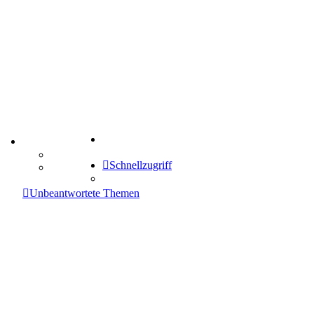
Suche
TIPPSPIEL
Tipprunde
Schnellzugriff
Comunio
enken
Unbeantwortete Themen