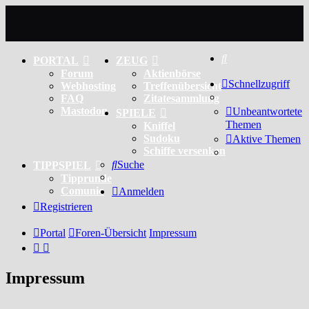
Suche
PORTAL
ZEUG
Forum
Aktienbörse
Schnellzugriff
Webhosting
Treffenübersicht
FAQ
Zitatesammlung
Mastodon
Unbeantwortete
SPIELE
Themen
Kniffel
Sudoku
Aktive Themen
Schiffe versenken
Suche
TIPPSPIEL
Tipprunde
Comunio
Anmelden
Registrieren
Portal
Foren-Übersicht
Impressum
Impressum