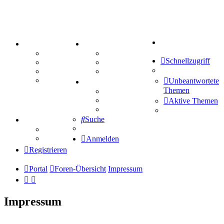
Suche
PORTAL
ZEUG
Forum
Aktienbörse
Schnellzugriff
Webhosting
Treffenübersicht
FAQ
Zitatesammlung
Mastodon
Unbeantwortete
SPIELE
Themen
Kniffel
Sudoku
Aktive Themen
Schiffe versenken
Suche
TIPPSPIEL
Tipprunde
Comunio
Anmelden
Registrieren
Portal
Foren-Übersicht
Impressum
Impressum