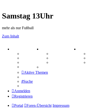
Samstag 13Uhr
mehr als nur Fußball
Zum Inhalt
PORTAL
ZEUG
SPIELE
Forum
Aktienbörse
Kniffel
Webhosting
Treffenübersicht
Sudoku
FAQ
Zitatesammlung
Schiffe vers
Mastodon
Aktive Themen
Suche
Anmelden
Registrieren
Portal
Foren-Übersicht
Impressum