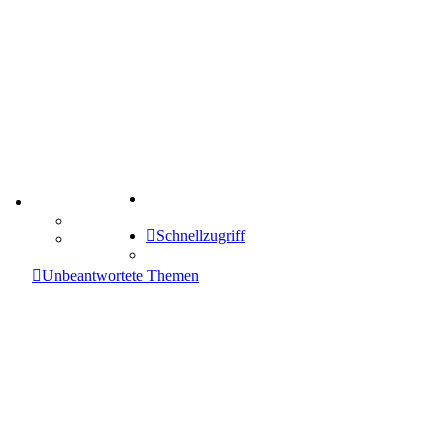
Suche
TIPPSPIEL
Tipprunde
Schnellzugriff
Comunio
enken
Unbeantwortete Themen