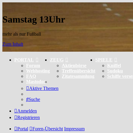
Samstag 13Uhr
mehr als nur Fußball
Zum Inhalt
PORTAL
ZEUG
SPIELE
Forum
Aktienbörse
Kniffel
Webhosting
Treffenübersicht
Sudoku
FAQ
Zitatesammlung
Schiffe vers
Mastodon
Aktive Themen
Suche
Anmelden
Registrieren
Portal
Foren-Übersicht
Impressum