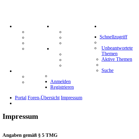
PORTAL
ZEUG
Suche
Forum
Aktienbörse
Schnellzugriff
Webhosting
Treffenübersicht
FAQ
Zitatesammlung
Unbeantwortete
Mastodon
SPIELE
Themen
Kniffel
Aktive Themen
Sudoku
Schiffe versenken
Suche
TIPPSPIEL
Tipprunde
Anmelden
Comunio
Registrieren
Portal
Foren-Übersicht
Impressum
Impressum
Angaben gemäß § 5 TMG