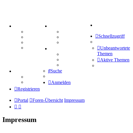
Suche
PORTAL
ZEUG
Forum
Aktienbörse
Schnellzugriff
Webhosting
Treffenübersicht
FAQ
Zitatesammlung
Mastodon
Unbeantwortete
SPIELE
Themen
Kniffel
Sudoku
Aktive Themen
Schiffe versenken
Suche
TIPPSPIEL
Tipprunde
Comunio
Anmelden
Registrieren
Portal
Foren-Übersicht
Impressum
Impressum