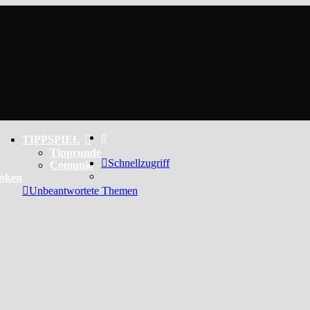
Suche
TIPPSPIEL
Tipprunde
Schnellzugriff
Comunio
enken
Unbeantwortete Themen