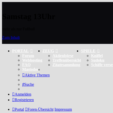
Samstag 13Uhr
mehr als nur Fußball
Zum Inhalt
PORTAL
ZEUG
SPIELE
Forum
Aktienbörse
Kniffel
Webhosting
Treffenübersicht
Sudoku
FAQ
Zitatesammlung
Schiffe vers
Mastodon
Aktive Themen
Suche
Anmelden
Registrieren
Portal
Foren-Übersicht
Impressum