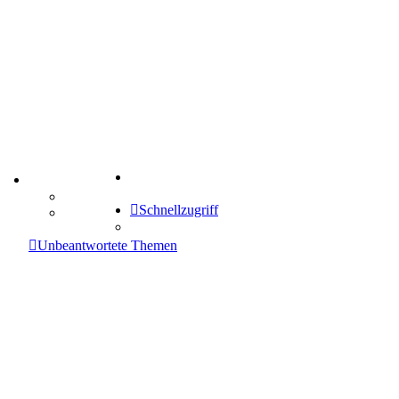
Suche
TIPPSPIEL
Tipprunde
Schnellzugriff
Comunio
enken
Unbeantwortete Themen