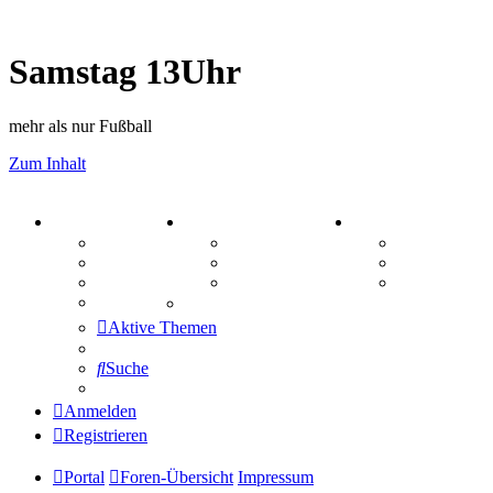
Samstag 13Uhr
mehr als nur Fußball
Zum Inhalt
PORTAL
ZEUG
SPIELE
Forum
Aktienbörse
Kniffel
Webhosting
Treffenübersicht
Sudoku
FAQ
Zitatesammlung
Schiffe vers
Mastodon
Aktive Themen
Suche
Anmelden
Registrieren
Portal
Foren-Übersicht
Impressum