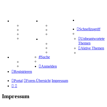
Suche
PORTAL
ZEUG
Forum
Aktienbörse
Schnellzugriff
Webhosting
Treffenübersicht
FAQ
Zitatesammlung
Mastodon
Unbeantwortete
SPIELE
Themen
Kniffel
Sudoku
Aktive Themen
Schiffe versenken
Suche
TIPPSPIEL
Tipprunde
Comunio
Anmelden
Registrieren
Portal
Foren-Übersicht
Impressum
Impressum