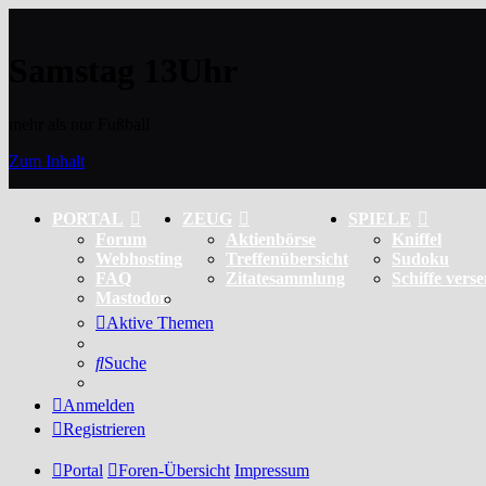
Samstag 13Uhr
mehr als nur Fußball
Zum Inhalt
PORTAL
ZEUG
SPIELE
Forum
Aktienbörse
Kniffel
Webhosting
Treffenübersicht
Sudoku
FAQ
Zitatesammlung
Schiffe vers
Mastodon
Aktive Themen
Suche
Anmelden
Registrieren
Portal
Foren-Übersicht
Impressum