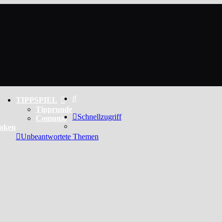
Suche
TIPPSPIEL
Tipprunde
Schnellzugriff
Comunio
enken
Unbeantwortete Themen