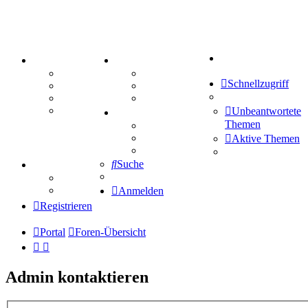
Suche
PORTAL
ZEUG
Forum
Aktienbörse
Schnellzugriff
Webhosting
Treffenübersicht
FAQ
Zitatesammlung
Mastodon
Unbeantwortete
SPIELE
Themen
Kniffel
Sudoku
Aktive Themen
Schiffe versenken
Suche
TIPPSPIEL
Tipprunde
Comunio
Anmelden
Registrieren
Portal
Foren-Übersicht
Admin kontaktieren