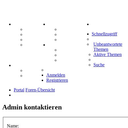
PORTAL
ZEUG
Suche
Forum
Aktienbörse
Schnellzugriff
Webhosting
Treffenübersicht
FAQ
Zitatesammlung
Unbeantwortete
Mastodon
SPIELE
Themen
Kniffel
Aktive Themen
Sudoku
Schiffe versenken
Suche
TIPPSPIEL
Tipprunde
Anmelden
Comunio
Registrieren
Portal
Foren-Übersicht
Admin kontaktieren
Name: