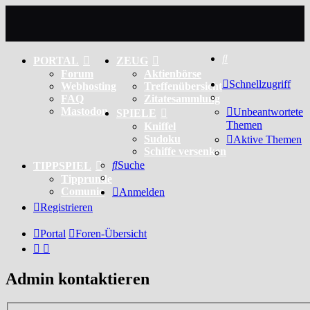
Suche
PORTAL
ZEUG
Forum
Aktienbörse
Schnellzugriff
Webhosting
Treffenübersicht
FAQ
Zitatesammlung
Mastodon
Unbeantwortete
SPIELE
Themen
Kniffel
Sudoku
Aktive Themen
Schiffe versenken
Suche
TIPPSPIEL
Tipprunde
Comunio
Anmelden
Registrieren
Portal
Foren-Übersicht
Admin kontaktieren