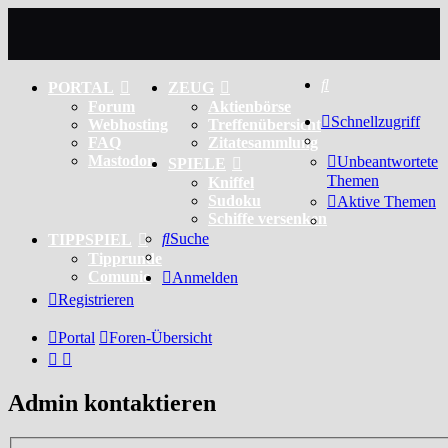
Suche
PORTAL
ZEUG
Forum
Aktienbörse
Schnellzugriff
Webhosting
Treffenübersicht
FAQ
Zitatesammlung
Mastodon
Unbeantwortete
SPIELE
Themen
Kniffel
Sudoku
Aktive Themen
Schiffe versenken
Suche
TIPPSPIEL
Tipprunde
Comunio
Anmelden
Registrieren
Portal
Foren-Übersicht
Admin kontaktieren