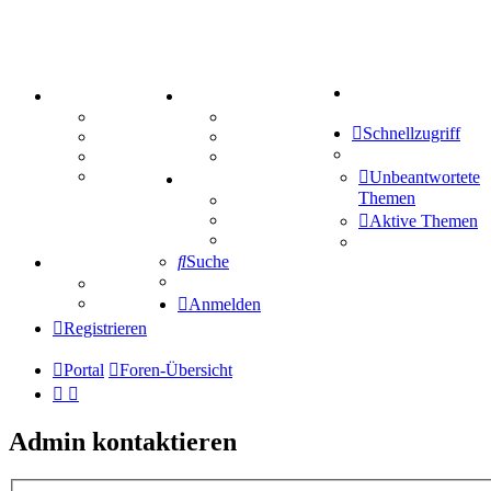
Suche
PORTAL
ZEUG
Forum
Aktienbörse
Schnellzugriff
Webhosting
Treffenübersicht
FAQ
Zitatesammlung
Mastodon
Unbeantwortete
SPIELE
Themen
Kniffel
Sudoku
Aktive Themen
Schiffe versenken
Suche
TIPPSPIEL
Tipprunde
Comunio
Anmelden
Registrieren
Portal
Foren-Übersicht
Admin kontaktieren