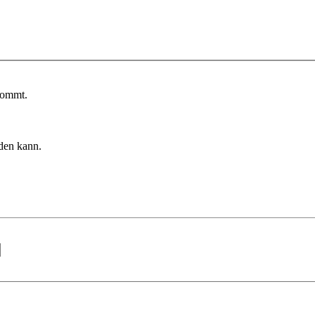
kommt.
rden kann.