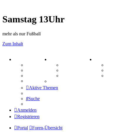
Samstag 13Uhr
mehr als nur Fußball
Zum Inhalt
PORTAL
ZEUG
SPIELE
Forum
Aktienbörse
Kniffel
Webhosting
Treffenübersicht
Sudoku
FAQ
Zitatesammlung
Schiffe vers
Mastodon
Aktive Themen
Suche
Anmelden
Registrieren
Portal
Foren-Übersicht