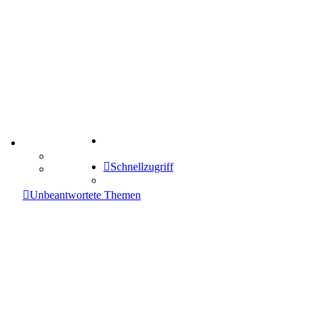
Suche
TIPPSPIEL
Tipprunde
Schnellzugriff
Comunio
enken
Unbeantwortete Themen