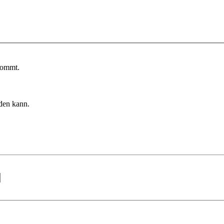
kommt.
rden kann.