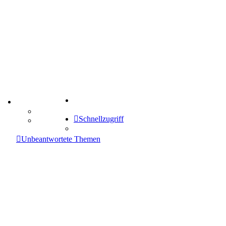
Suche
TIPPSPIEL
Tipprunde
Schnellzugriff
Comunio
enken
Unbeantwortete Themen