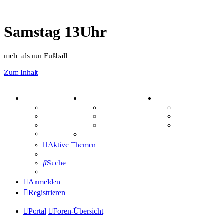
Samstag 13Uhr
mehr als nur Fußball
Zum Inhalt
PORTAL
ZEUG
SPIELE
Forum
Aktienbörse
Kniffel
Webhosting
Treffenübersicht
Sudoku
FAQ
Zitatesammlung
Schiffe vers
Mastodon
Aktive Themen
Suche
Anmelden
Registrieren
Portal
Foren-Übersicht