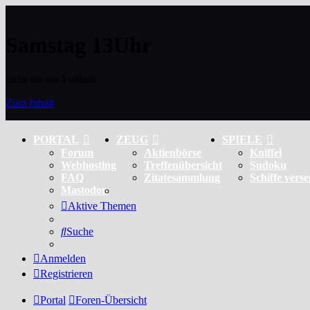
Samstag 13Uhr
mehr als nur Fußball
Zum Inhalt
PORTAL
ZEUG
SPIELE
Forum
Aktienbörse
Kniffel
Webhosting
Treffenübersicht
Sudoku
FAQ
Zitatesammlung
Schiffe vers
Mastodon
Aktive Themen
Suche
Anmelden
Registrieren
Portal
Foren-Übersicht