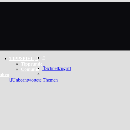
Suche
TIPPSPIEL
Tipprunde
Schnellzugriff
Comunio
enken
Unbeantwortete Themen