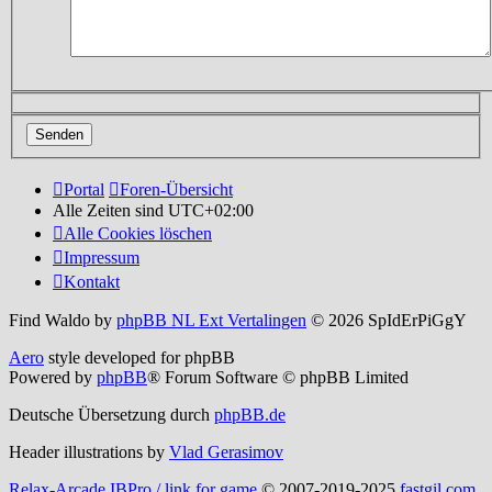
Portal
Foren-Übersicht
Alle Zeiten sind
UTC+02:00
Alle Cookies löschen
Impressum
Kontakt
Find Waldo by
phpBB NL Ext Vertalingen
© 2026 SpIdErPiGgY
Aero
style developed for phpBB
Powered by
phpBB
® Forum Software © phpBB Limited
Deutsche Übersetzung durch
phpBB.de
Header illustrations by
Vlad Gerasimov
Relax-Arcade IBPro / link for game
© 2007-2019-2025
fastgil.com