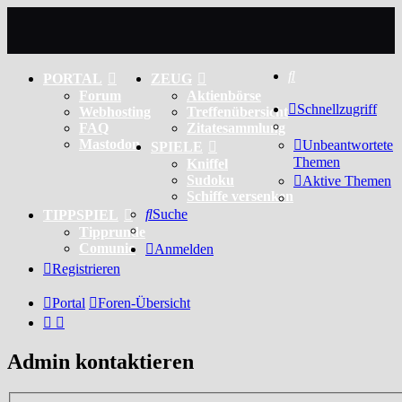
Suche
PORTAL
ZEUG
Forum
Aktienbörse
Schnellzugriff
Webhosting
Treffenübersicht
FAQ
Zitatesammlung
Mastodon
Unbeantwortete
SPIELE
Themen
Kniffel
Sudoku
Aktive Themen
Schiffe versenken
Suche
TIPPSPIEL
Tipprunde
Comunio
Anmelden
Registrieren
Portal
Foren-Übersicht
Admin kontaktieren