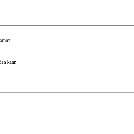
kommt.
rden kann.