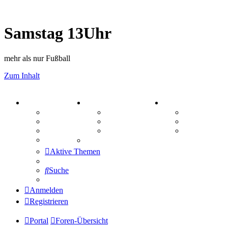
Samstag 13Uhr
mehr als nur Fußball
Zum Inhalt
PORTAL
ZEUG
SPIELE
Forum
Aktienbörse
Kniffel
Webhosting
Treffenübersicht
Sudoku
FAQ
Zitatesammlung
Schiffe vers
Mastodon
Aktive Themen
Suche
Anmelden
Registrieren
Portal
Foren-Übersicht