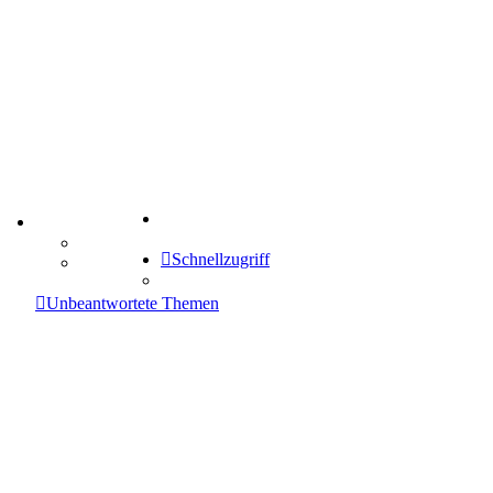
Suche
TIPPSPIEL
Tipprunde
Schnellzugriff
Comunio
enken
Unbeantwortete Themen