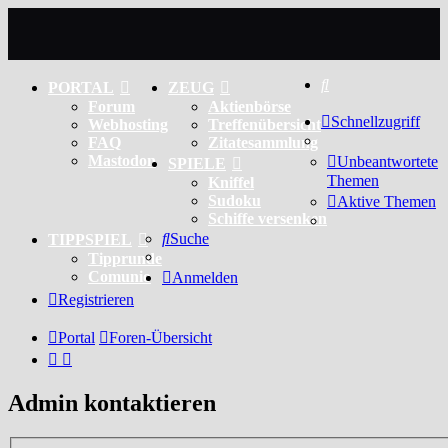
Suche
PORTAL
ZEUG
Forum
Aktienbörse
Schnellzugriff
Webhosting
Treffenübersicht
FAQ
Zitatesammlung
Mastodon
Unbeantwortete
SPIELE
Themen
Kniffel
Sudoku
Aktive Themen
Schiffe versenken
Suche
TIPPSPIEL
Tipprunde
Comunio
Anmelden
Registrieren
Portal
Foren-Übersicht
Admin kontaktieren