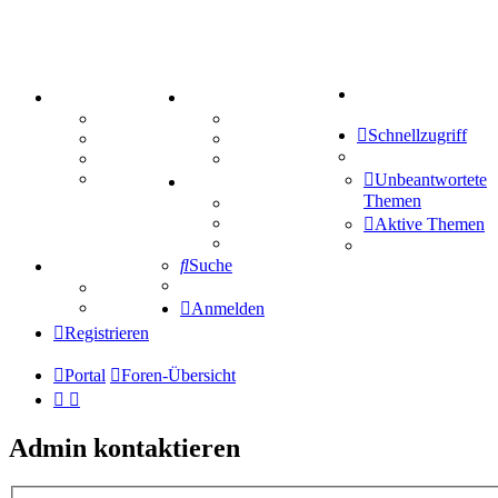
Suche
PORTAL
ZEUG
Forum
Aktienbörse
Schnellzugriff
Webhosting
Treffenübersicht
FAQ
Zitatesammlung
Mastodon
Unbeantwortete
SPIELE
Themen
Kniffel
Sudoku
Aktive Themen
Schiffe versenken
Suche
TIPPSPIEL
Tipprunde
Comunio
Anmelden
Registrieren
Portal
Foren-Übersicht
Admin kontaktieren