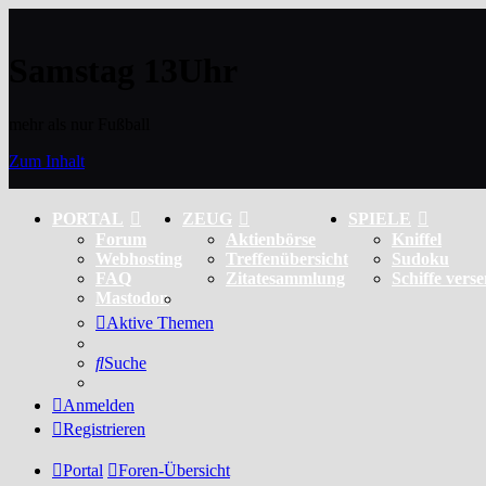
Samstag 13Uhr
mehr als nur Fußball
Zum Inhalt
PORTAL
ZEUG
SPIELE
Forum
Aktienbörse
Kniffel
Webhosting
Treffenübersicht
Sudoku
FAQ
Zitatesammlung
Schiffe vers
Mastodon
Aktive Themen
Suche
Anmelden
Registrieren
Portal
Foren-Übersicht