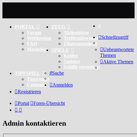
Suche
PORTAL
ZEUG
Forum
Aktienbörse
Schnellzugriff
Webhosting
Treffenübersicht
FAQ
Zitatesammlung
Mastodon
Unbeantwortete
SPIELE
Themen
Kniffel
Sudoku
Aktive Themen
Schiffe versenken
Suche
TIPPSPIEL
Tipprunde
Comunio
Anmelden
Registrieren
Portal
Foren-Übersicht
Admin kontaktieren