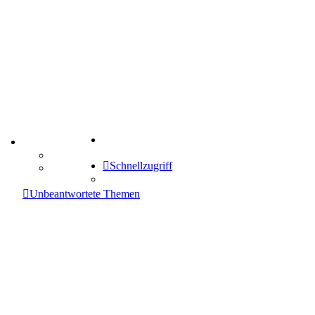
Suche
TIPPSPIEL
Tipprunde
Schnellzugriff
Comunio
enken
Unbeantwortete Themen