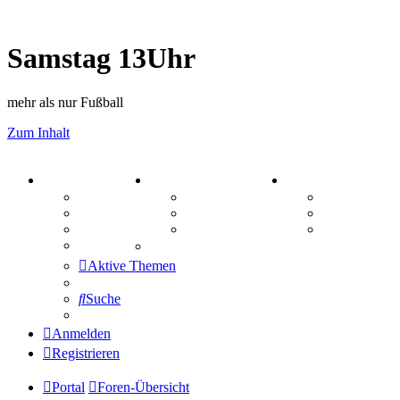
Samstag 13Uhr
mehr als nur Fußball
Zum Inhalt
PORTAL
ZEUG
SPIELE
Forum
Aktienbörse
Kniffel
Webhosting
Treffenübersicht
Sudoku
FAQ
Zitatesammlung
Schiffe vers
Mastodon
Aktive Themen
Suche
Anmelden
Registrieren
Portal
Foren-Übersicht