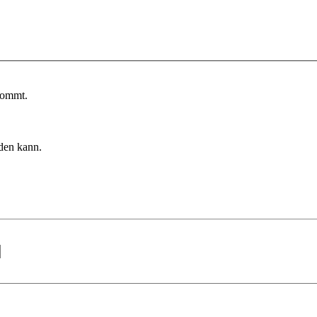
kommt.
rden kann.