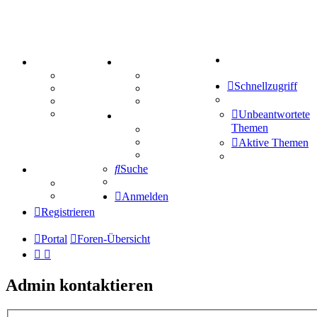
Suche
PORTAL
ZEUG
Forum
Aktienbörse
Schnellzugriff
Webhosting
Treffenübersicht
FAQ
Zitatesammlung
Mastodon
Unbeantwortete
SPIELE
Themen
Kniffel
Sudoku
Aktive Themen
Schiffe versenken
Suche
TIPPSPIEL
Tipprunde
Comunio
Anmelden
Registrieren
Portal
Foren-Übersicht
Admin kontaktieren