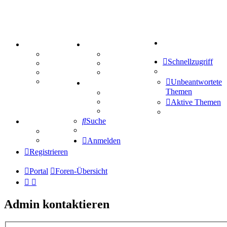
Suche
PORTAL
ZEUG
Forum
Aktienbörse
Schnellzugriff
Webhosting
Treffenübersicht
FAQ
Zitatesammlung
Mastodon
Unbeantwortete
SPIELE
Themen
Kniffel
Sudoku
Aktive Themen
Schiffe versenken
Suche
TIPPSPIEL
Tipprunde
Comunio
Anmelden
Registrieren
Portal
Foren-Übersicht
Admin kontaktieren