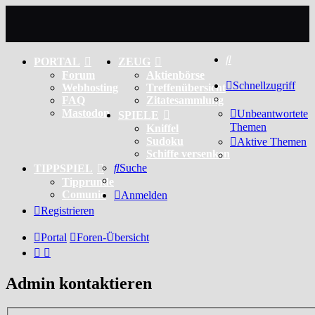
Suche
PORTAL
ZEUG
Forum
Aktienbörse
Schnellzugriff
Webhosting
Treffenübersicht
FAQ
Zitatesammlung
Mastodon
Unbeantwortete
SPIELE
Themen
Kniffel
Sudoku
Aktive Themen
Schiffe versenken
Suche
TIPPSPIEL
Tipprunde
Comunio
Anmelden
Registrieren
Portal
Foren-Übersicht
Admin kontaktieren