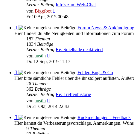
HILFE
Letzter Beitrag
Info's zum Web-Chat
Neuester
von
Biggfoot
Beitrag
Fr 10 Apr, 2015 00:48
Feed
Forum News & Ankündigun
-
Hier findest du alle Neuigkeiten und Informationen zum Forum
Forum
187
Themen
News
1034
Beiträge
&
Letzter Beitrag
Re: Spielhalle deaktiviert
Ankündigungen
Neuester
von
austin
Beitrag
Do 12 Sep, 2019 11:17
Feed
Fehler, Bugs & Co
-
Hier bitte sämtliche Fehler über die ihr stolpert auflisten. Au
Fehler,
26
Themen
Bugs
362
Beiträge
&
Letzter Beitrag
Re: Treffenhistorie
Co
Neuester
von
austin
Beitrag
Di 21 Okt, 2014 22:43
Feed
Rückmeldungen - Feedback
-
Hier kannst du Verbesserungsvorschläge, Anmerkungen, Wünsc
Rückmeldungen
9
Themen
-
80
Beiträge