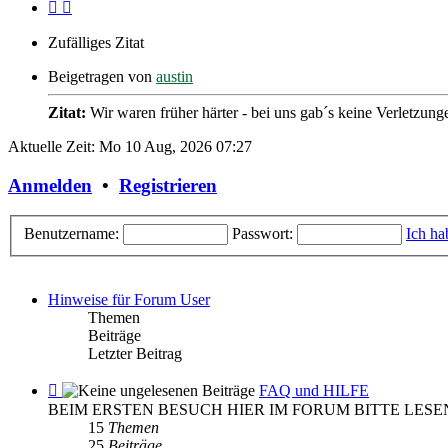
Zufälliges Zitat
Beigetragen von
austin
Zitat:
Wir waren früher härter - bei uns gab´s keine Verletzung
Aktuelle Zeit: Mo 10 Aug, 2026 07:27
Anmelden
•
Registrieren
Benutzername:
Passwort:
Ich ha
Hinweise für Forum User
Themen
Beiträge
Letzter Beitrag
Feed
FAQ und HILFE
-
BEIM ERSTEN BESUCH HIER IM FORUM BITTE LESE
FAQ
15
Themen
und
25
Beiträge