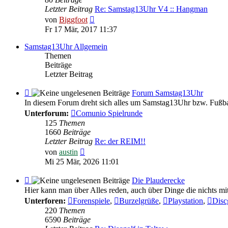
Feedback
Letzter Beitrag
Re: Samstag13Uhr V4 :: Hangman
Neuester
von
Biggfoot
Beitrag
Fr 17 Mär, 2017 11:37
Samstag13Uhr Allgemein
Themen
Beiträge
Letzter Beitrag
Feed
Forum Samstag13Uhr
-
In diesem Forum dreht sich alles um Samstag13Uhr bzw. Fußba
Forum
Unterforum:
Comunio Spielrunde
Samstag13Uhr
125
Themen
1660
Beiträge
Letzter Beitrag
Re: der REIM!!
Neuester
von
austin
Beitrag
Mi 25 Mär, 2026 11:01
Feed
Die Plauderecke
-
Hier kann man über Alles reden, auch über Dinge die nichts mi
Die
Unterforen:
Forenspiele
,
Burzelgrüße
,
Playstation
,
Disc
Plauderecke
220
Themen
6590
Beiträge