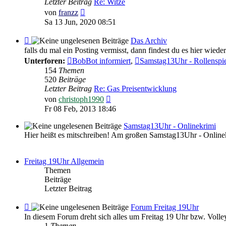
Letzter Beitrag
Re: Witze
Witziges
Neuester
von
franzz
Beitrag
Sa 13 Jun, 2020 08:51
Feed
Das Archiv
-
falls du mal ein Posting vermisst, dann findest du es hier wieder
Das
Unterforen:
BobBot informiert
,
Samstag13Uhr - Rollenspi
Archiv
154
Themen
520
Beiträge
Letzter Beitrag
Re: Gas Preisentwicklung
Neuester
von
christoph1990
Beitrag
Fr 08 Feb, 2013 18:46
Samstag13Uhr - Onlinekrimi
Hier heißt es mitschreiben! Am großen Samstag13Uhr - Online
Freitag 19Uhr Allgemein
Themen
Beiträge
Letzter Beitrag
Feed
Forum Freitag 19Uhr
-
In diesem Forum dreht sich alles um Freitag 19 Uhr bzw. Volley
Forum
1
Themen