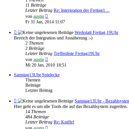
Freitag
11
Beiträge
19Uhr
Letzter Beitrag
Re: Intergration der Freitag1…
Neuester
von
austin
Beitrag
Fr 31 Jan, 2014 11:07
Feed
Werkstatt Freitag 19Uhr
-
Bereich der Integration und Annäherung :-)
Werkstatt
2
Themen
Freitag
2
Beiträge
19Uhr
Letzter Beitrag
Treffenliste Freitag19Uhr
Neuester
von
austin
Beitrag
Mi 20 Jan, 2010 18:51
Samstag13Uhr Spielecke
Themen
Beiträge
Letzter Beitrag
Feed
Samstag13Uhr - Bezahlsyste
-
Hier geht es um alle Tools die auf das Bezahlsystem
Samstag13Uhr
14
Themen
-
484
Beiträge
Bezahlsystem
Letzter Beitrag
Re: Kniffel
Neuester
von
austin