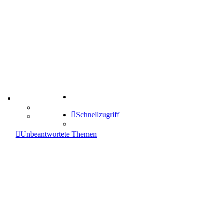
Suche
TIPPSPIEL
Tipprunde
Schnellzugriff
Comunio
enken
Unbeantwortete Themen