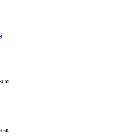
el
krimi.
ball.