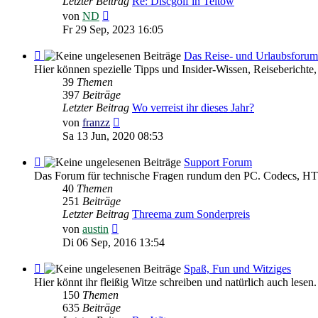
Letzter Beitrag
Re: Discgolf in Teltow
Neuester
von
ND
Beitrag
Fr 29 Sep, 2023 16:05
Feed
Das Reise- und Urlaubsforum
-
Hier können spezielle Tipps und Insider-Wissen, Reiseberichte,
Das
39
Themen
Reise-
397
Beiträge
und
Letzter Beitrag
Wo verreist ihr dieses Jahr?
Urlaubsforum
Neuester
von
franzz
Beitrag
Sa 13 Jun, 2020 08:53
Feed
Support Forum
-
Das Forum für technische Fragen rundum den PC. Codecs, HTM
Support
40
Themen
Forum
251
Beiträge
Letzter Beitrag
Threema zum Sonderpreis
Neuester
von
austin
Beitrag
Di 06 Sep, 2016 13:54
Feed
Spaß, Fun und Witziges
-
Hier könnt ihr fleißig Witze schreiben und natürlich auch lesen.
Spaß,
150
Themen
Fun
635
Beiträge
und