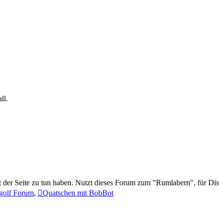
ll.
t der Seite zu tun haben. Nutzt dieses Forum zum "Rumlabern", für Di
golf Forum
,
Quatschen mit BobBot