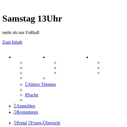
Samstag 13Uhr
mehr als nur Fußball
Zum Inhalt
PORTAL
ZEUG
SPIELE
Forum
Aktienbörse
Kniffel
Webhosting
Treffenübersicht
Sudoku
FAQ
Zitatesammlung
Schiffe vers
Mastodon
Aktive Themen
Suche
Anmelden
Registrieren
Portal
Foren-Übersicht