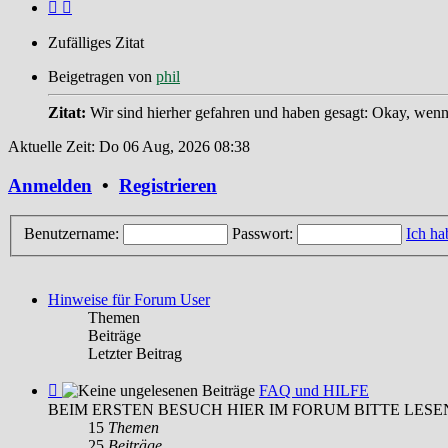
Zufälliges Zitat
Beigetragen von
phil
Zitat:
Wir sind hierher gefahren und haben gesagt: Okay, wenn 
Aktuelle Zeit: Do 06 Aug, 2026 08:38
Anmelden
•
Registrieren
Benutzername:
Passwort:
Ich ha
Hinweise für Forum User
Themen
Beiträge
Letzter Beitrag
Feed
FAQ und HILFE
-
BEIM ERSTEN BESUCH HIER IM FORUM BITTE LESE
FAQ
15
Themen
und
25
Beiträge