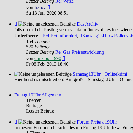
Letzter Beitrag
Re: Witze
Witziges
Neuester
von
franzz
Beitrag
Sa 13 Jun, 2020 08:51
Feed
Das Archiv
-
falls du mal ein Posting vermisst, dann findest du es hier wieder
Das
Unterforen:
BobBot informiert
,
Samstag13Uhr - Rollenspi
Archiv
154
Themen
520
Beiträge
Letzter Beitrag
Re: Gas Preisentwicklung
Neuester
von
christoph1990
Beitrag
Fr 08 Feb, 2013 18:46
Samstag13Uhr - Onlinekrimi
Hier heißt es mitschreiben! Am großen Samstag13Uhr - Online
Freitag 19Uhr Allgemein
Themen
Beiträge
Letzter Beitrag
Feed
Forum Freitag 19Uhr
-
In diesem Forum dreht sich alles um Freitag 19 Uhr bzw. Volley
Forum
1
Themen