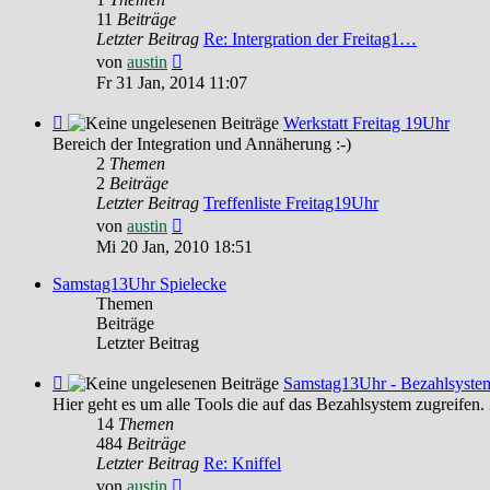
Freitag
11
Beiträge
19Uhr
Letzter Beitrag
Re: Intergration der Freitag1…
Neuester
von
austin
Beitrag
Fr 31 Jan, 2014 11:07
Feed
Werkstatt Freitag 19Uhr
-
Bereich der Integration und Annäherung :-)
Werkstatt
2
Themen
Freitag
2
Beiträge
19Uhr
Letzter Beitrag
Treffenliste Freitag19Uhr
Neuester
von
austin
Beitrag
Mi 20 Jan, 2010 18:51
Samstag13Uhr Spielecke
Themen
Beiträge
Letzter Beitrag
Feed
Samstag13Uhr - Bezahlsyste
-
Hier geht es um alle Tools die auf das Bezahlsystem
Samstag13Uhr
14
Themen
-
484
Beiträge
Bezahlsystem
Letzter Beitrag
Re: Kniffel
Neuester
von
austin