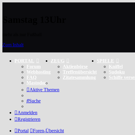
Samstag 13Uhr
mehr als nur Fußball
Zum Inhalt
PORTAL
ZEUG
SPIELE
Forum
Aktienbörse
Kniffel
Webhosting
Treffenübersicht
Sudoku
FAQ
Zitatesammlung
Schiffe vers
Mastodon
Aktive Themen
Suche
Anmelden
Registrieren
Portal
Foren-Übersicht