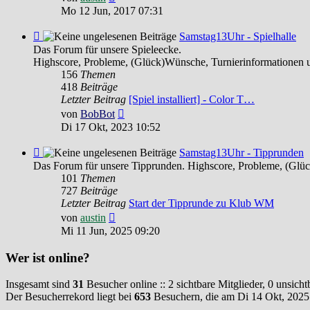
Beitrag
Mo 12 Jun, 2017 07:31
Feed
Samstag13Uhr - Spielhalle
-
Das Forum für unsere Spieleecke.
Samstag13Uhr
Highscore, Probleme, (Glück)Wünsche, Turnierinformationen 
-
156
Themen
Spielhalle
418
Beiträge
Letzter Beitrag
[Spiel installiert] - Color T…
Neuester
von
BobBot
Beitrag
Di 17 Okt, 2023 10:52
Feed
Samstag13Uhr - Tipprunden
-
Das Forum für unsere Tipprunden. Highscore, Probleme, (Glü
Samstag13Uhr
101
Themen
-
727
Beiträge
Tipprunden
Letzter Beitrag
Start der Tipprunde zu Klub WM
Neuester
von
austin
Beitrag
Mi 11 Jun, 2025 09:20
Wer ist online?
Insgesamt sind
31
Besucher online :: 2 sichtbare Mitglieder, 0 unsich
Der Besucherrekord liegt bei
653
Besuchern, die am Di 14 Okt, 2025 