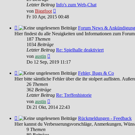
HILFE
Letzter Beitrag
Info's zum Web-Chat
Neuester
von
Biggfoot
Beitrag
Fr 10 Apr, 2015 00:48
Feed
Forum News & Ankündigun
-
Hier findest du alle Neuigkeiten und Informationen zum Forum
Forum
187
Themen
News
1034
Beiträge
&
Letzter Beitrag
Re: Spielhalle deaktiviert
Ankündigungen
Neuester
von
austin
Beitrag
Do 12 Sep, 2019 11:17
Feed
Fehler, Bugs & Co
-
Hier bitte sämtliche Fehler über die ihr stolpert auflisten. Au
Fehler,
26
Themen
Bugs
362
Beiträge
&
Letzter Beitrag
Re: Treffenhistorie
Co
Neuester
von
austin
Beitrag
Di 21 Okt, 2014 22:43
Feed
Rückmeldungen - Feedback
-
Hier kannst du Verbesserungsvorschläge, Anmerkungen, Wünsc
Rückmeldungen
9
Themen
-
80
Beiträge