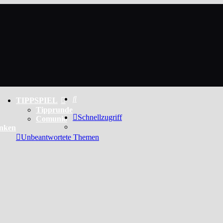
Suche
TIPPSPIEL
Tipprunde
Schnellzugriff
Comunio
enken
Unbeantwortete Themen