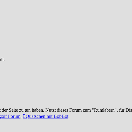
ll.
t der Seite zu tun haben. Nutzt dieses Forum zum "Rumlabern", für Di
golf Forum
,
Quatschen mit BobBot