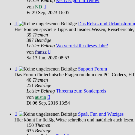
Letzter Beitrag
Re: Discgolf in Teltow
Neuester
von
ND
Beitrag
Fr 29 Sep, 2023 16:05
Feed
Das Reise- und Urlaubsforum
-
Hier können spezielle Tipps und Insider-Wissen, Reiseberichte,
Das
39
Themen
Reise-
397
Beiträge
und
Letzter Beitrag
Wo verreist ihr dieses Jahr?
Urlaubsforum
Neuester
von
franzz
Beitrag
Sa 13 Jun, 2020 08:53
Feed
Support Forum
-
Das Forum für technische Fragen rundum den PC. Codecs, HTM
Support
40
Themen
Forum
251
Beiträge
Letzter Beitrag
Threema zum Sonderpreis
Neuester
von
austin
Beitrag
Di 06 Sep, 2016 13:54
Feed
Spaß, Fun und Witziges
-
Hier könnt ihr fleißig Witze schreiben und natürlich auch lesen.
Spaß,
150
Themen
Fun
635
Beiträge
und