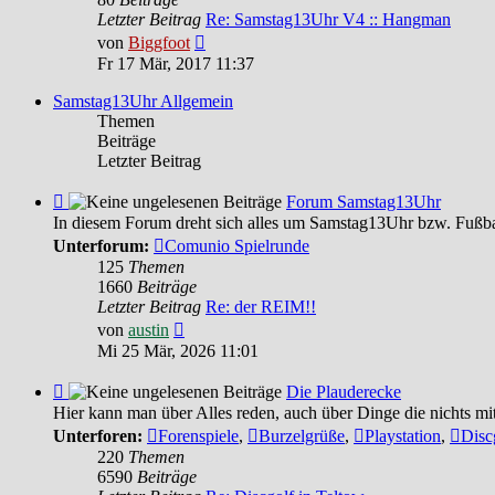
Feedback
Letzter Beitrag
Re: Samstag13Uhr V4 :: Hangman
Neuester
von
Biggfoot
Beitrag
Fr 17 Mär, 2017 11:37
Samstag13Uhr Allgemein
Themen
Beiträge
Letzter Beitrag
Feed
Forum Samstag13Uhr
-
In diesem Forum dreht sich alles um Samstag13Uhr bzw. Fußba
Forum
Unterforum:
Comunio Spielrunde
Samstag13Uhr
125
Themen
1660
Beiträge
Letzter Beitrag
Re: der REIM!!
Neuester
von
austin
Beitrag
Mi 25 Mär, 2026 11:01
Feed
Die Plauderecke
-
Hier kann man über Alles reden, auch über Dinge die nichts mi
Die
Unterforen:
Forenspiele
,
Burzelgrüße
,
Playstation
,
Disc
Plauderecke
220
Themen
6590
Beiträge