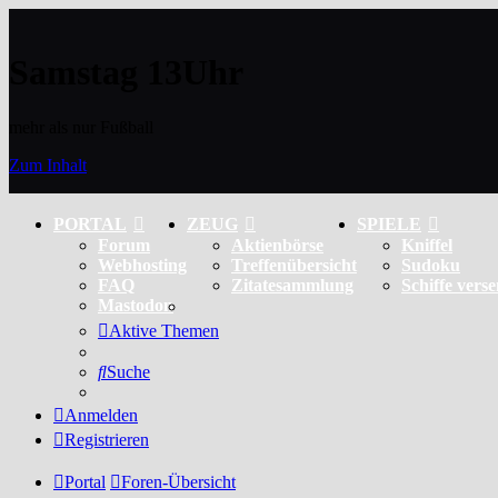
Samstag 13Uhr
mehr als nur Fußball
Zum Inhalt
PORTAL
ZEUG
SPIELE
Forum
Aktienbörse
Kniffel
Webhosting
Treffenübersicht
Sudoku
FAQ
Zitatesammlung
Schiffe vers
Mastodon
Aktive Themen
Suche
Anmelden
Registrieren
Portal
Foren-Übersicht