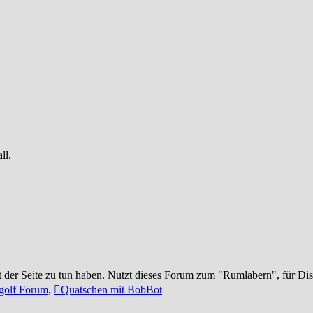
ll.
t der Seite zu tun haben. Nutzt dieses Forum zum "Rumlabern", für Di
golf Forum
,
Quatschen mit BobBot