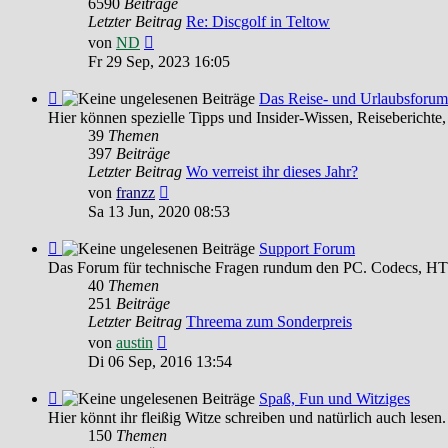
6590
Beiträge
Letzter Beitrag
Re: Discgolf in Teltow
Neuester
von
ND
Beitrag
Fr 29 Sep, 2023 16:05
Feed
Das Reise- und Urlaubsforum
-
Hier können spezielle Tipps und Insider-Wissen, Reiseberichte,
Das
39
Themen
Reise-
397
Beiträge
und
Letzter Beitrag
Wo verreist ihr dieses Jahr?
Urlaubsforum
Neuester
von
franzz
Beitrag
Sa 13 Jun, 2020 08:53
Feed
Support Forum
-
Das Forum für technische Fragen rundum den PC. Codecs, HTM
Support
40
Themen
Forum
251
Beiträge
Letzter Beitrag
Threema zum Sonderpreis
Neuester
von
austin
Beitrag
Di 06 Sep, 2016 13:54
Feed
Spaß, Fun und Witziges
-
Hier könnt ihr fleißig Witze schreiben und natürlich auch lesen.
Spaß,
150
Themen