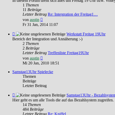
In diesem Forum dreht sich alles um Freitag 19 Uhr bzw. Volley
Forum
1
Themen
Freitag
11
Beiträge
19Uhr
Letzter Beitrag
Re: Intergration der Freitag1…
Neuester
von
austin
Beitrag
Fr 31 Jan, 2014 11:07
Feed
Werkstatt Freitag 19Uhr
-
Bereich der Integration und Annäherung :-)
Werkstatt
2
Themen
Freitag
2
Beiträge
19Uhr
Letzter Beitrag
Treffenliste Freitag19Uhr
Neuester
von
austin
Beitrag
Mi 20 Jan, 2010 18:51
Samstag13Uhr Spielecke
Themen
Beiträge
Letzter Beitrag
Feed
Samstag13Uhr - Bezahlsyste
-
Hier geht es um alle Tools die auf das Bezahlsystem
Samstag13Uhr
14
Themen
-
484
Beiträge
Bezahlsystem
Letzter Beitrag
Re: Kniffel