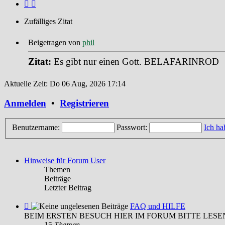
Zufälliges Zitat
Beigetragen von
phil
Zitat:
Es gibt nur einen Gott. BELAFARINROD
Aktuelle Zeit: Do 06 Aug, 2026 17:14
Anmelden
•
Registrieren
Benutzername:
Passwort:
Ich ha
Hinweise für Forum User
Themen
Beiträge
Letzter Beitrag
Feed
FAQ und HILFE
-
BEIM ERSTEN BESUCH HIER IM FORUM BITTE LESE
FAQ
15
Themen