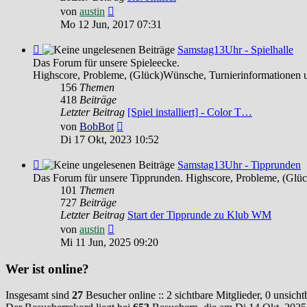
Neuester
von
austin
Beitrag
Mo 12 Jun, 2017 07:31
Feed
Samstag13Uhr - Spielhalle
-
Das Forum für unsere Spieleecke.
Samstag13Uhr
Highscore, Probleme, (Glück)Wünsche, Turnierinformationen 
-
156
Themen
Spielhalle
418
Beiträge
Letzter Beitrag
[Spiel installiert] - Color T…
Neuester
von
BobBot
Beitrag
Di 17 Okt, 2023 10:52
Feed
Samstag13Uhr - Tipprunden
-
Das Forum für unsere Tipprunden. Highscore, Probleme, (Glü
Samstag13Uhr
101
Themen
-
727
Beiträge
Tipprunden
Letzter Beitrag
Start der Tipprunde zu Klub WM
Neuester
von
austin
Beitrag
Mi 11 Jun, 2025 09:20
Wer ist online?
Insgesamt sind
27
Besucher online :: 2 sichtbare Mitglieder, 0 unsich