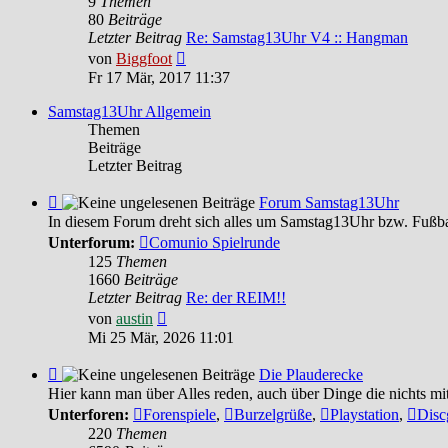
9
Themen
-
80
Beiträge
Feedback
Letzter Beitrag
Re: Samstag13Uhr V4 :: Hangman
Neuester
von
Biggfoot
Beitrag
Fr 17 Mär, 2017 11:37
Samstag13Uhr Allgemein
Themen
Beiträge
Letzter Beitrag
Feed
Forum Samstag13Uhr
-
In diesem Forum dreht sich alles um Samstag13Uhr bzw. Fußba
Forum
Unterforum:
Comunio Spielrunde
Samstag13Uhr
125
Themen
1660
Beiträge
Letzter Beitrag
Re: der REIM!!
Neuester
von
austin
Beitrag
Mi 25 Mär, 2026 11:01
Feed
Die Plauderecke
-
Hier kann man über Alles reden, auch über Dinge die nichts mi
Die
Unterforen:
Forenspiele
,
Burzelgrüße
,
Playstation
,
Disc
Plauderecke
220
Themen