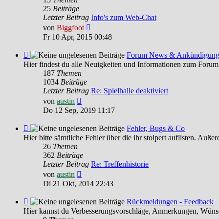
und
25
Beiträge
HILFE
Letzter Beitrag
Info's zum Web-Chat
Neuester
von
Biggfoot
Beitrag
Fr 10 Apr, 2015 00:48
Feed
Forum News & Ankündigun
-
Hier findest du alle Neuigkeiten und Informationen zum Forum
Forum
187
Themen
News
1034
Beiträge
&
Letzter Beitrag
Re: Spielhalle deaktiviert
Ankündigungen
Neuester
von
austin
Beitrag
Do 12 Sep, 2019 11:17
Feed
Fehler, Bugs & Co
-
Hier bitte sämtliche Fehler über die ihr stolpert auflisten. Au
Fehler,
26
Themen
Bugs
362
Beiträge
&
Letzter Beitrag
Re: Treffenhistorie
Co
Neuester
von
austin
Beitrag
Di 21 Okt, 2014 22:43
Feed
Rückmeldungen - Feedback
-
Hier kannst du Verbesserungsvorschläge, Anmerkungen, Wünsc
Rückmeldungen