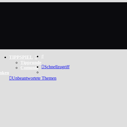
Suche
TIPPSPIEL
Tipprunde
Schnellzugriff
Comunio
enken
Unbeantwortete Themen