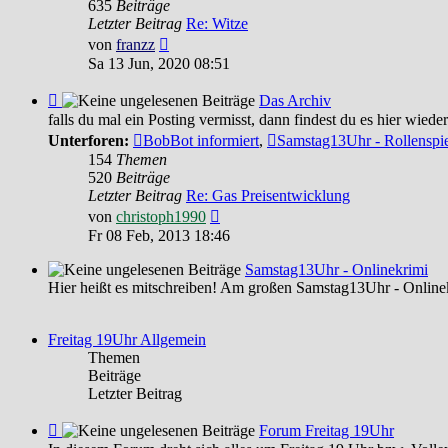
Fun
635
Beiträge
und
Letzter Beitrag
Re: Witze
Witziges
Neuester
von
franzz
Beitrag
Sa 13 Jun, 2020 08:51
Feed
Das Archiv
-
falls du mal ein Posting vermisst, dann findest du es hier wieder
Das
Unterforen:
BobBot informiert
,
Samstag13Uhr - Rollenspi
Archiv
154
Themen
520
Beiträge
Letzter Beitrag
Re: Gas Preisentwicklung
Neuester
von
christoph1990
Beitrag
Fr 08 Feb, 2013 18:46
Samstag13Uhr - Onlinekrimi
Hier heißt es mitschreiben! Am großen Samstag13Uhr - Online
Freitag 19Uhr Allgemein
Themen
Beiträge
Letzter Beitrag
Feed
Forum Freitag 19Uhr
-