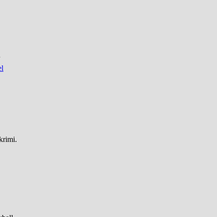
el
krimi.