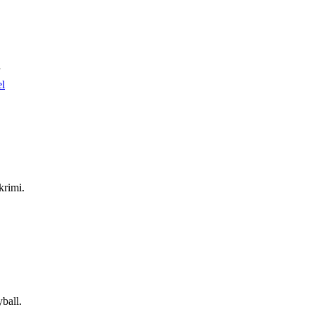
el
krimi.
ball.