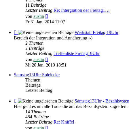
Freitag
11
Beiträge
19Uhr
Letzter Beitrag
Re: Intergration der Freitag1…
Neuester
von
austin
Beitrag
Fr 31 Jan, 2014 11:07
Feed
Werkstatt Freitag 19Uhr
-
Bereich der Integration und Annäherung :-)
Werkstatt
2
Themen
Freitag
2
Beiträge
19Uhr
Letzter Beitrag
Treffenliste Freitag19Uhr
Neuester
von
austin
Beitrag
Mi 20 Jan, 2010 18:51
Samstag13Uhr Spielecke
Themen
Beiträge
Letzter Beitrag
Feed
Samstag13Uhr - Bezahlsyste
-
Hier geht es um alle Tools die auf das Bezahlsystem
Samstag13Uhr
14
Themen
-
484
Beiträge
Bezahlsystem
Letzter Beitrag
Re: Kniffel
Neuester
von
austin