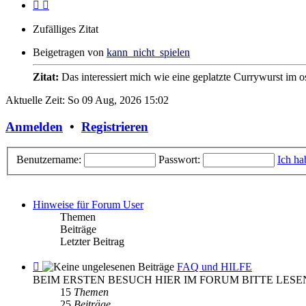
Zufälliges Zitat
Beigetragen von
kann_nicht_spielen
Zitat:
Das interessiert mich wie eine geplatzte Currywurst im o
Aktuelle Zeit: So 09 Aug, 2026 15:02
Anmelden
•
Registrieren
Benutzername:
Passwort:
Ich ha
Hinweise für Forum User
Themen
Beiträge
Letzter Beitrag
Feed
FAQ und HILFE
-
BEIM ERSTEN BESUCH HIER IM FORUM BITTE LESE
FAQ
15
Themen
und
25
Beiträge