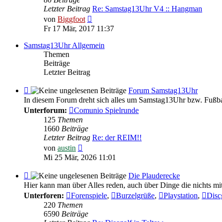
Feedback
Letzter Beitrag
Re: Samstag13Uhr V4 :: Hangman
Neuester
von
Biggfoot
Beitrag
Fr 17 Mär, 2017 11:37
Samstag13Uhr Allgemein
Themen
Beiträge
Letzter Beitrag
Feed
Forum Samstag13Uhr
-
In diesem Forum dreht sich alles um Samstag13Uhr bzw. Fußba
Forum
Unterforum:
Comunio Spielrunde
Samstag13Uhr
125
Themen
1660
Beiträge
Letzter Beitrag
Re: der REIM!!
Neuester
von
austin
Beitrag
Mi 25 Mär, 2026 11:01
Feed
Die Plauderecke
-
Hier kann man über Alles reden, auch über Dinge die nichts mi
Die
Unterforen:
Forenspiele
,
Burzelgrüße
,
Playstation
,
Disc
Plauderecke
220
Themen
6590
Beiträge