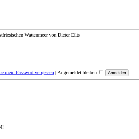
stfriesischen Wattenmeer
von Dieter Eilts
be mein Passwort vergessen
|
Angemeldet bleiben
N!