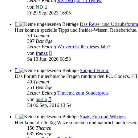
Letzter Beitrag
Re: Discgolf in Teltow
Neuester
von
ND
Beitrag
Fr 29 Sep, 2023 16:05
Feed
Das Reise- und Urlaubsforum
-
Hier können spezielle Tipps und Insider-Wissen, Reiseberichte,
Das
39
Themen
Reise-
397
Beiträge
und
Letzter Beitrag
Wo verreist ihr dieses Jahr?
Urlaubsforum
Neuester
von
franzz
Beitrag
Sa 13 Jun, 2020 08:53
Feed
Support Forum
-
Das Forum für technische Fragen rundum den PC. Codecs, HTM
Support
40
Themen
Forum
251
Beiträge
Letzter Beitrag
Threema zum Sonderpreis
Neuester
von
austin
Beitrag
Di 06 Sep, 2016 13:54
Feed
Spaß, Fun und Witziges
-
Hier könnt ihr fleißig Witze schreiben und natürlich auch lesen.
Spaß,
150
Themen
Fun
635
Beiträge
und