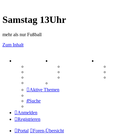
Samstag 13Uhr
mehr als nur Fußball
Zum Inhalt
PORTAL
ZEUG
SPIELE
Forum
Aktienbörse
Kniffel
Webhosting
Treffenübersicht
Sudoku
FAQ
Zitatesammlung
Schiffe vers
Mastodon
Aktive Themen
Suche
Anmelden
Registrieren
Portal
Foren-Übersicht