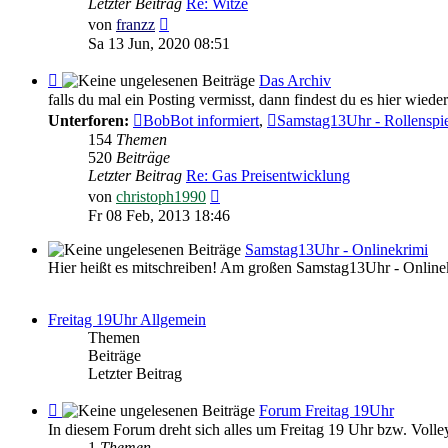
Letzter Beitrag
Re: Witze
Witziges
Neuester
von
franzz
Beitrag
Sa 13 Jun, 2020 08:51
Feed
Das Archiv
-
falls du mal ein Posting vermisst, dann findest du es hier wieder
Das
Unterforen:
BobBot informiert
,
Samstag13Uhr - Rollenspi
Archiv
154
Themen
520
Beiträge
Letzter Beitrag
Re: Gas Preisentwicklung
Neuester
von
christoph1990
Beitrag
Fr 08 Feb, 2013 18:46
Samstag13Uhr - Onlinekrimi
Hier heißt es mitschreiben! Am großen Samstag13Uhr - Online
Freitag 19Uhr Allgemein
Themen
Beiträge
Letzter Beitrag
Feed
Forum Freitag 19Uhr
-
In diesem Forum dreht sich alles um Freitag 19 Uhr bzw. Volley
Forum
1
Themen