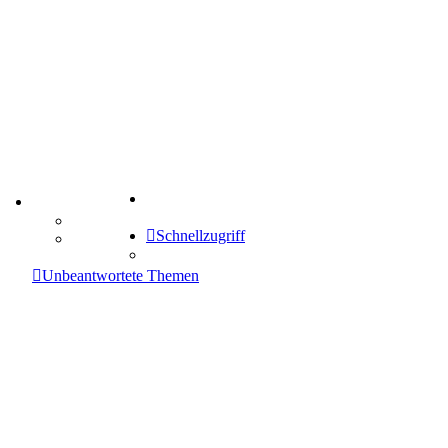
Suche
TIPPSPIEL
Tipprunde
Schnellzugriff
Comunio
enken
Unbeantwortete Themen