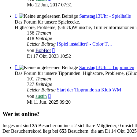
Beitrag
Mo 12 Jun, 2017 07:31
Feed
Samstag13Uhr - Spielhalle
-
Das Forum für unsere Spieleecke.
Samstag13Uhr
Highscore, Probleme, (Glück)Wünsche, Turnierinformationen 
-
156
Themen
Spielhalle
418
Beiträge
Letzter Beitrag
[Spiel installiert] - Color T…
Neuester
von
BobBot
Beitrag
Di 17 Okt, 2023 10:52
Feed
Samstag13Uhr - Tipprunden
-
Das Forum für unsere Tipprunden. Highscore, Probleme, (Glü
Samstag13Uhr
101
Themen
-
727
Beiträge
Tipprunden
Letzter Beitrag
Start der Tipprunde zu Klub WM
Neuester
von
austin
Beitrag
Mi 11 Jun, 2025 09:20
Wer ist online?
Insgesamt sind
35
Besucher online :: 2 sichtbare Mitglieder, 0 unsich
Der Besucherrekord liegt bei
653
Besuchern, die am Di 14 Okt, 2025 