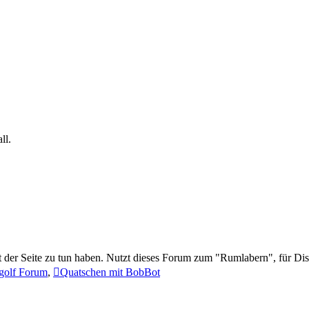
ll.
t der Seite zu tun haben. Nutzt dieses Forum zum "Rumlabern", für Di
golf Forum
,
Quatschen mit BobBot