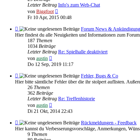
HILFE
Letzter Beitrag
Info's zum Web-Chat
Neuester
von
Biggfoot
Beitrag
Fr 10 Apr, 2015 00:48
Feed
Forum News & Ankündigun
-
Hier findest du alle Neuigkeiten und Informationen zum Forum
Forum
187
Themen
News
1034
Beiträge
&
Letzter Beitrag
Re: Spielhalle deaktiviert
Ankündigungen
Neuester
von
austin
Beitrag
Do 12 Sep, 2019 11:17
Feed
Fehler, Bugs & Co
-
Hier bitte sämtliche Fehler über die ihr stolpert auflisten. Au
Fehler,
26
Themen
Bugs
362
Beiträge
&
Letzter Beitrag
Re: Treffenhistorie
Co
Neuester
von
austin
Beitrag
Di 21 Okt, 2014 22:43
Feed
Rückmeldungen - Feedback
-
Hier kannst du Verbesserungsvorschläge, Anmerkungen, Wünsc
Rückmeldungen
9
Themen
-
80
Beiträge