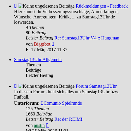
Feed
Rückmeldungen - Feedback
-
Hier kannst du Verbesserungsvorschläge, Anmerkungen,
Rückmeldungen
Wünsche, Anregungen, Kritik, ... zu Samstag13Uhr.de
-
loswerden.
Feedback
9
Themen
80
Beiträge
Letzter Beitrag
Re: Samstag13Uhr V4 :: Hangman
Neuester
von
Biggfoot
Beitrag
Fr 17 Mär, 2017 11:37
Samstag13Uhr Allgemein
Themen
Beiträge
Letzter Beitrag
Feed
Forum Samstag13Uhr
-
In diesem Forum dreht sich alles um Samstag13Uhr bzw.
Forum
Fußball.
Samstag13Uhr
Unterforum:
Comunio Spielrunde
125
Themen
1660
Beiträge
Letzter Beitrag
Re: der REIM!!
Neuester
von
austin
Beitrag
Mi 25 Mär, 2026 11:01