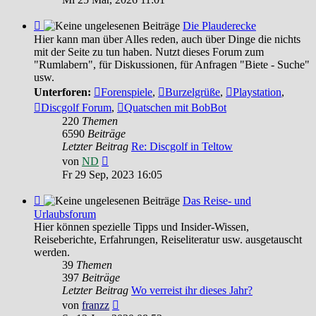
Feed
Die Plauderecke
-
Hier kann man über Alles reden, auch über Dinge die nichts
Die
mit der Seite zu tun haben. Nutzt dieses Forum zum
Plauderecke
"Rumlabern", für Diskussionen, für Anfragen "Biete - Suche"
usw.
Unterforen:
Forenspiele
,
Burzelgrüße
,
Playstation
,
Discgolf Forum
,
Quatschen mit BobBot
220
Themen
6590
Beiträge
Letzter Beitrag
Re: Discgolf in Teltow
Neuester
von
ND
Beitrag
Fr 29 Sep, 2023 16:05
Feed
Das Reise- und
-
Urlaubsforum
Das
Hier können spezielle Tipps und Insider-Wissen,
Reise-
Reiseberichte, Erfahrungen, Reiseliteratur usw. ausgetauscht
und
werden.
Urlaubsforum
39
Themen
397
Beiträge
Letzter Beitrag
Wo verreist ihr dieses Jahr?
Neuester
von
franzz
Beitrag