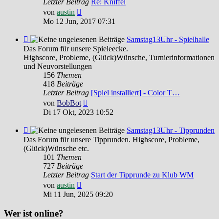
Letzter Beitrag
Re: Kniffel
Neuester
von
austin
Beitrag
Mo 12 Jun, 2017 07:31
Feed
Samstag13Uhr - Spielhalle
-
Das Forum für unsere Spieleecke.
Samstag13Uhr
Highscore, Probleme, (Glück)Wünsche, Turnierinformationen
-
und Neuvorstellungen
Spielhalle
156
Themen
418
Beiträge
Letzter Beitrag
[Spiel installiert] - Color T…
Neuester
von
BobBot
Beitrag
Di 17 Okt, 2023 10:52
Feed
Samstag13Uhr - Tipprunden
-
Das Forum für unsere Tipprunden. Highscore, Probleme,
Samstag13Uhr
(Glück)Wünsche etc.
-
101
Themen
Tipprunden
727
Beiträge
Letzter Beitrag
Start der Tipprunde zu Klub WM
Neuester
von
austin
Beitrag
Mi 11 Jun, 2025 09:20
Wer ist online?