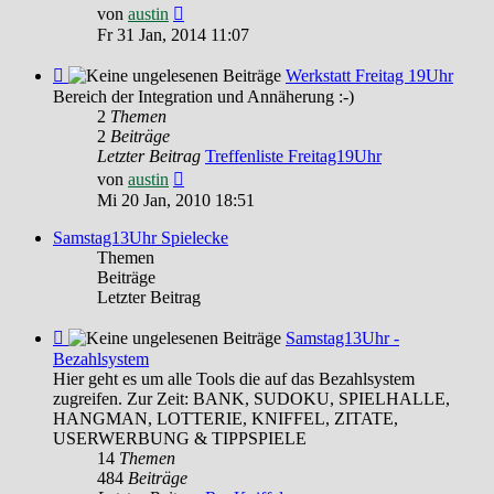
Neuester
von
austin
Beitrag
Fr 31 Jan, 2014 11:07
Feed
Werkstatt Freitag 19Uhr
-
Bereich der Integration und Annäherung :-)
Werkstatt
2
Themen
Freitag
2
Beiträge
19Uhr
Letzter Beitrag
Treffenliste Freitag19Uhr
Neuester
von
austin
Beitrag
Mi 20 Jan, 2010 18:51
Samstag13Uhr Spielecke
Themen
Beiträge
Letzter Beitrag
Feed
Samstag13Uhr -
-
Bezahlsystem
Samstag13Uhr
Hier geht es um alle Tools die auf das Bezahlsystem
-
zugreifen. Zur Zeit: BANK, SUDOKU, SPIELHALLE,
Bezahlsystem
HANGMAN, LOTTERIE, KNIFFEL, ZITATE,
USERWERBUNG & TIPPSPIELE
14
Themen
484
Beiträge