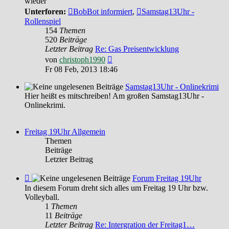
wieder
Archiv
Unterforen:
BobBot informiert
,
Samstag13Uhr -
Rollenspiel
154
Themen
520
Beiträge
Letzter Beitrag
Re: Gas Preisentwicklung
Neuester
von
christoph1990
Beitrag
Fr 08 Feb, 2013 18:46
Samstag13Uhr - Onlinekrimi
Hier heißt es mitschreiben! Am großen Samstag13Uhr -
Onlinekrimi.
Freitag 19Uhr Allgemein
Themen
Beiträge
Letzter Beitrag
Feed
Forum Freitag 19Uhr
-
In diesem Forum dreht sich alles um Freitag 19 Uhr bzw.
Forum
Volleyball.
Freitag
1
Themen
19Uhr
11
Beiträge
Letzter Beitrag
Re: Intergration der Freitag1…