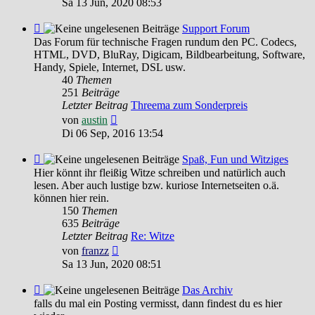
Sa 13 Jun, 2020 08:53
Feed
Support Forum
-
Das Forum für technische Fragen rundum den PC. Codecs,
Support
HTML, DVD, BluRay, Digicam, Bildbearbeitung, Software,
Forum
Handy, Spiele, Internet, DSL usw.
40
Themen
251
Beiträge
Letzter Beitrag
Threema zum Sonderpreis
Neuester
von
austin
Beitrag
Di 06 Sep, 2016 13:54
Feed
Spaß, Fun und Witziges
-
Hier könnt ihr fleißig Witze schreiben und natürlich auch
Spaß,
lesen. Aber auch lustige bzw. kuriose Internetseiten o.ä.
Fun
können hier rein.
und
150
Themen
Witziges
635
Beiträge
Letzter Beitrag
Re: Witze
Neuester
von
franzz
Beitrag
Sa 13 Jun, 2020 08:51
Feed
Das Archiv
-
falls du mal ein Posting vermisst, dann findest du es hier
Das