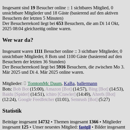
Insgesamt sind
19
Besucher online :: 1 sichtbares Mitglied, 0
unsichtbare Mitglieder und 18 Gäste (basierend auf den aktiven
Besuchern der letzten 5 Minuten)
Der Besucherrekord liegt bei
653
Besuchern, die am Di 14 Okt,
2025 08:04 gleichzeitig online waren.
Wer war da?
Insgesamt waren
1111
Besucher online :: 3 sichtbare Mitglieder, 0
unsichtbare Mitglieder, 8 Bots und 1100 Gäste (basierend auf den
Besuchern der letzten 36 Stunden)
Der Besucherrekord liegt bei
5916
Besuchern, die zwischen Mo 3.
Mär 2025 und Di 4. Mär 2025 online waren.
Mitglieder:
TomtomMc Daum
,
KaBa
,
ballermann
Bots:
Bob Bot
(
15:00
),
Amazon [Bot]
(
14:57
),
Bing [Bot]
(
14:53
),
Baidu [Spider]
(
14:51
),
ichiro [Crawler]
(
14:49
),
Ahrefs [Bot]
(
12:24
),
Google Feedfetcher
(
11:01
),
Semrush [Bot]
(
5:27
)
Statistik
Beiträge insgesamt
14732
• Themen insgesamt
1366
• Mitglieder
insgesamt
125
• Unser neuestes Mitglied:
fastgil
• Bilder insgesamt