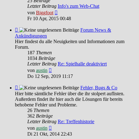
25
Beiträge
Letzter Beitrag
Info's zum Web-Chat
Neuester
von
Biggfoot
Beitrag
Fr 10 Apr, 2015 00:48
Feed
Forum News &
-
Ankündigungen
Forum
Hier findest du alle Neuigkeiten und Informationen zum
News
Forum.
&
187
Themen
Ankündigungen
1034
Beiträge
Letzter Beitrag
Re: Spielhalle deaktiviert
Neuester
von
austin
Beitrag
Do 12 Sep, 2019 11:17
Feed
Fehler, Bugs & Co
-
Hier bitte sämtliche Fehler über die ihr stolpert auflisten.
Fehler,
Außerdem findet ihr hier auch die Lösungen für bereits
Bugs
behobene Fehler und Probleme.
&
26
Themen
Co
362
Beiträge
Letzter Beitrag
Re: Treffenhistorie
Neuester
von
austin
Beitrag
Di 21 Okt, 2014 22:43