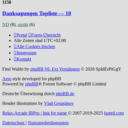
1158
Danksagungen Topliste — 10
ND
(8),
austin
(6)
Portal
Foren-Übersicht
Alle Zeiten sind
UTC+02:00
Alle Cookies löschen
Impressum
Kontakt
Find Waldo by
phpBB NL Ext Vertalingen
© 2026 SpIdErPiGgY
Aero
style developed for phpBB
Powered by
phpBB
® Forum Software © phpBB Limited
Deutsche Übersetzung durch
phpBB.de
Header illustrations by
Vlad Gerasimov
Relax-Arcade IBPro / link for game
© 2007-2019-2025
fastgil.com
Datenschutz
|
Nutzungsbedingungen