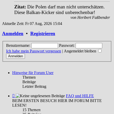
Zitat:
Die Polen darf man nicht unterschätzen.
Diese Balkan-Kicker sind unberechenbar!
von Heribert Faßbender
Aktuelle Zeit: Fr 07 Aug, 2026 15:04
Anmelden
•
Registrieren
Benutzername:
Passwort:
Ich habe mein Passwort vergessen
|
Angemeldet bleiben
Hinweise für Forum User
Themen
Beiträge
Letzter Beitrag
Feed
FAQ und HILFE
-
BEIM ERSTEN BESUCH HIER IM FORUM BITTE
FAQ
LESEN!
und
15
Themen
HILFE