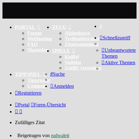
Suche
PORTAL
ZEUG
Forum
Aktienbörse
Schnellzugriff
Webhosting
Treffenübersicht
FAQ
Zitatesammlung
Mastodon
Unbeantwortete
SPIELE
Themen
Kniffel
Sudoku
Aktive Themen
Schiffe versenken
Suche
TIPPSPIEL
Tipprunde
Comunio
Anmelden
Registrieren
Portal
Foren-Übersicht
Zufälliges Zitat
Beigetragen von
rudwaleit