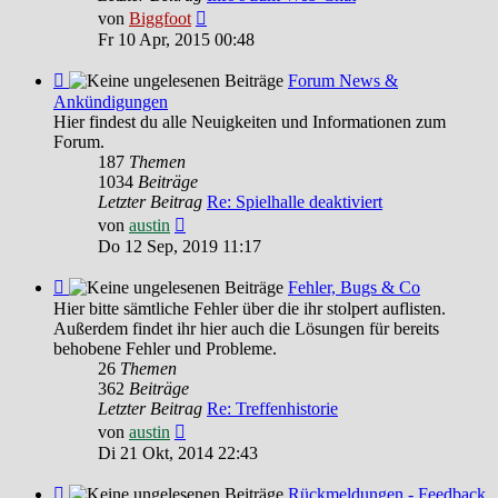
Neuester
von
Biggfoot
Beitrag
Fr 10 Apr, 2015 00:48
Feed
Forum News &
-
Ankündigungen
Forum
Hier findest du alle Neuigkeiten und Informationen zum
News
Forum.
&
187
Themen
Ankündigungen
1034
Beiträge
Letzter Beitrag
Re: Spielhalle deaktiviert
Neuester
von
austin
Beitrag
Do 12 Sep, 2019 11:17
Feed
Fehler, Bugs & Co
-
Hier bitte sämtliche Fehler über die ihr stolpert auflisten.
Fehler,
Außerdem findet ihr hier auch die Lösungen für bereits
Bugs
behobene Fehler und Probleme.
&
26
Themen
Co
362
Beiträge
Letzter Beitrag
Re: Treffenhistorie
Neuester
von
austin
Beitrag
Di 21 Okt, 2014 22:43
Feed
Rückmeldungen - Feedback