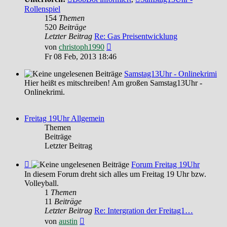
Rollenspiel
154
Themen
520
Beiträge
Letzter Beitrag
Re: Gas Preisentwicklung
Neuester
von
christoph1990
Beitrag
Fr 08 Feb, 2013 18:46
Samstag13Uhr - Onlinekrimi
Hier heißt es mitschreiben! Am großen Samstag13Uhr -
Onlinekrimi.
Freitag 19Uhr Allgemein
Themen
Beiträge
Letzter Beitrag
Feed
Forum Freitag 19Uhr
-
In diesem Forum dreht sich alles um Freitag 19 Uhr bzw.
Forum
Volleyball.
Freitag
1
Themen
19Uhr
11
Beiträge
Letzter Beitrag
Re: Intergration der Freitag1…
Neuester
von
austin