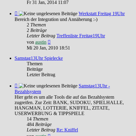
Beitrag
Fr 31 Jan, 2014 11:07
Feed
Werkstatt Freitag 19Uhr
-
Bereich der Integration und Annäherung :-)
Werkstatt
2
Themen
Freitag
2
Beiträge
19Uhr
Letzter Beitrag
Treffenliste Freitag19Uhr
Neuester
von
austin
Beitrag
Mi 20 Jan, 2010 18:51
Samstag13Uhr Spielecke
Themen
Beiträge
Letzter Beitrag
Feed
Samstag13Uhr -
-
Bezahlsystem
Samstag13Uhr
Hier geht es um alle Tools die auf das Bezahlsystem
-
zugreifen. Zur Zeit: BANK, SUDOKU, SPIELHALLE,
Bezahlsystem
HANGMAN, LOTTERIE, KNIFFEL, ZITATE,
USERWERBUNG & TIPPSPIELE
14
Themen
484
Beiträge
Letzter Beitrag
Re: Kniffel
Neuester