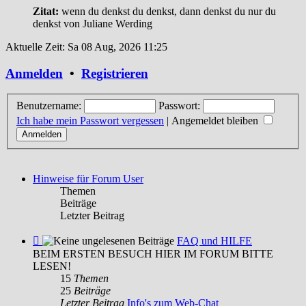
Zitat:
wenn du denkst du denkst, dann denkst du nur du
denkst
von Juliane Werding
Aktuelle Zeit: Sa 08 Aug, 2026 11:25
Anmelden
•
Registrieren
Benutzername:
Passwort:
Ich habe mein Passwort vergessen
|
Angemeldet bleiben
Hinweise für Forum User
Themen
Beiträge
Letzter Beitrag
Feed
FAQ und HILFE
-
BEIM ERSTEN BESUCH HIER IM FORUM BITTE
FAQ
LESEN!
und
15
Themen
HILFE
25
Beiträge
Letzter Beitrag
Info's zum Web-Chat