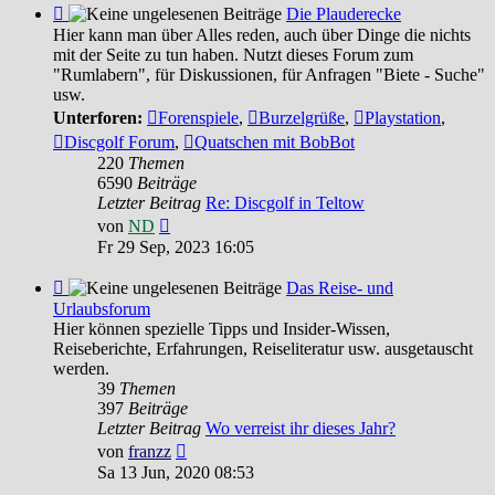
Feed
Die Plauderecke
-
Hier kann man über Alles reden, auch über Dinge die nichts
Die
mit der Seite zu tun haben. Nutzt dieses Forum zum
Plauderecke
"Rumlabern", für Diskussionen, für Anfragen "Biete - Suche"
usw.
Unterforen:
Forenspiele
,
Burzelgrüße
,
Playstation
,
Discgolf Forum
,
Quatschen mit BobBot
220
Themen
6590
Beiträge
Letzter Beitrag
Re: Discgolf in Teltow
Neuester
von
ND
Beitrag
Fr 29 Sep, 2023 16:05
Feed
Das Reise- und
-
Urlaubsforum
Das
Hier können spezielle Tipps und Insider-Wissen,
Reise-
Reiseberichte, Erfahrungen, Reiseliteratur usw. ausgetauscht
und
werden.
Urlaubsforum
39
Themen
397
Beiträge
Letzter Beitrag
Wo verreist ihr dieses Jahr?
Neuester
von
franzz
Beitrag
Sa 13 Jun, 2020 08:53