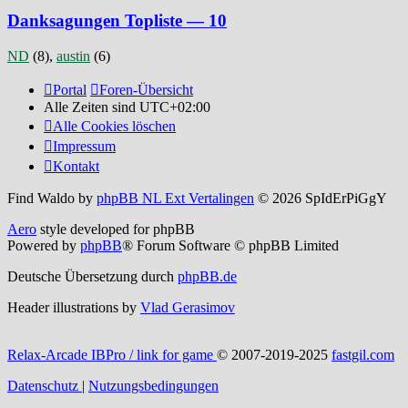
Danksagungen Topliste — 10
ND
(8),
austin
(6)
Portal
Foren-Übersicht
Alle Zeiten sind
UTC+02:00
Alle Cookies löschen
Impressum
Kontakt
Find Waldo by
phpBB NL Ext Vertalingen
© 2026 SpIdErPiGgY
Aero
style developed for phpBB
Powered by
phpBB
® Forum Software © phpBB Limited
Deutsche Übersetzung durch
phpBB.de
Header illustrations by
Vlad Gerasimov
Relax-Arcade IBPro / link for game
© 2007-2019-2025
fastgil.com
Datenschutz
|
Nutzungsbedingungen