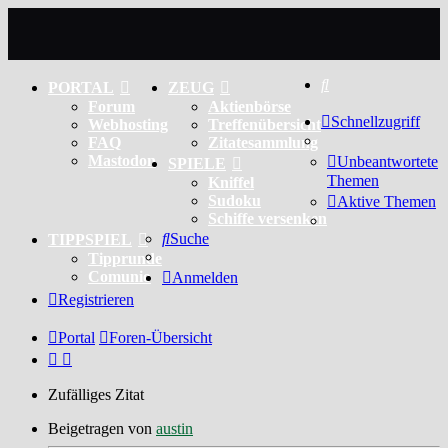
Suche
PORTAL
ZEUG
Forum
Aktienbörse
Schnellzugriff
Webhosting
Treffenübersicht
FAQ
Zitatesammlung
Mastodon
Unbeantwortete
SPIELE
Themen
Kniffel
Sudoku
Aktive Themen
Schiffe versenken
Suche
TIPPSPIEL
Tipprunde
Comunio
Anmelden
Registrieren
Portal
Foren-Übersicht
Zufälliges Zitat
Beigetragen von
austin