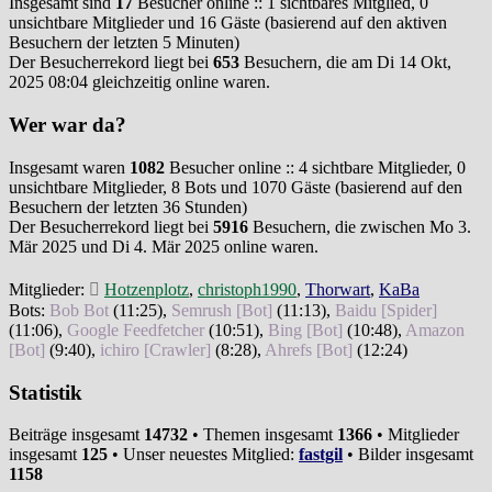
Insgesamt sind
17
Besucher online :: 1 sichtbares Mitglied, 0
unsichtbare Mitglieder und 16 Gäste (basierend auf den aktiven
Besuchern der letzten 5 Minuten)
Der Besucherrekord liegt bei
653
Besuchern, die am Di 14 Okt,
2025 08:04 gleichzeitig online waren.
Wer war da?
Insgesamt waren
1082
Besucher online :: 4 sichtbare Mitglieder, 0
unsichtbare Mitglieder, 8 Bots und 1070 Gäste (basierend auf den
Besuchern der letzten 36 Stunden)
Der Besucherrekord liegt bei
5916
Besuchern, die zwischen Mo 3.
Mär 2025 und Di 4. Mär 2025 online waren.
Mitglieder:
Hotzenplotz
,
christoph1990
,
Thorwart
,
KaBa
Bots:
Bob Bot
(
11:25
),
Semrush [Bot]
(
11:13
),
Baidu [Spider]
(
11:06
),
Google Feedfetcher
(
10:51
),
Bing [Bot]
(
10:48
),
Amazon
[Bot]
(
9:40
),
ichiro [Crawler]
(
8:28
),
Ahrefs [Bot]
(
12:24
)
Statistik
Beiträge insgesamt
14732
• Themen insgesamt
1366
• Mitglieder
insgesamt
125
• Unser neuestes Mitglied:
fastgil
• Bilder insgesamt
1158