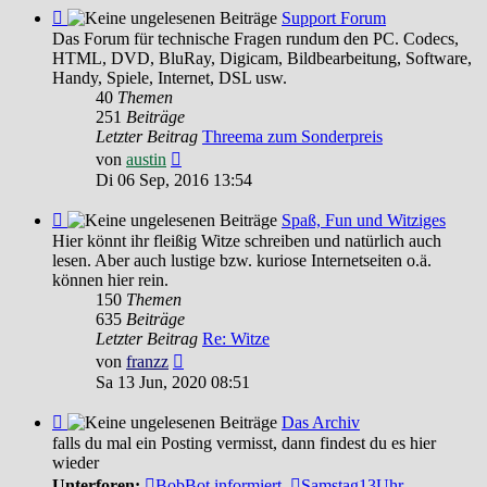
Feed
Support Forum
-
Das Forum für technische Fragen rundum den PC. Codecs,
Support
HTML, DVD, BluRay, Digicam, Bildbearbeitung, Software,
Forum
Handy, Spiele, Internet, DSL usw.
40
Themen
251
Beiträge
Letzter Beitrag
Threema zum Sonderpreis
Neuester
von
austin
Beitrag
Di 06 Sep, 2016 13:54
Feed
Spaß, Fun und Witziges
-
Hier könnt ihr fleißig Witze schreiben und natürlich auch
Spaß,
lesen. Aber auch lustige bzw. kuriose Internetseiten o.ä.
Fun
können hier rein.
und
150
Themen
Witziges
635
Beiträge
Letzter Beitrag
Re: Witze
Neuester
von
franzz
Beitrag
Sa 13 Jun, 2020 08:51
Feed
Das Archiv
-
falls du mal ein Posting vermisst, dann findest du es hier
Das
wieder
Archiv
Unterforen:
BobBot informiert
,
Samstag13Uhr -