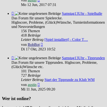
von
austin
Beitrag
Mo 12 Jun, 2017 07:31
Feed
Samstag13Uhr - Spielhalle
-
Das Forum für unsere Spieleecke.
Samstag13Uhr
Highscore, Probleme, (Glück)Wünsche, Turnierinformationen
-
und Neuvorstellungen
Spielhalle
156
Themen
418
Beiträge
Letzter Beitrag
[Spiel installiert] - Color T…
Neuester
von
BobBot
Beitrag
Di 17 Okt, 2023 10:52
Feed
Samstag13Uhr - Tipprunden
-
Das Forum für unsere Tipprunden. Highscore, Probleme,
Samstag13Uhr
(Glück)Wünsche etc.
-
101
Themen
Tipprunden
727
Beiträge
Letzter Beitrag
Start der Tipprunde zu Klub WM
Neuester
von
austin
Beitrag
Mi 11 Jun, 2025 09:20
Wer ist online?