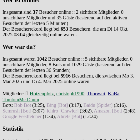
Wer ist online?
Insgesamt sind
37
Besucher online :: 2 sichtbare Mitglieder, 0
unsichtbare Mitglieder und 35 Gäste (basierend auf den aktiven
Besuchern der letzten 5 Minuten)
Der Besucherrekord liegt bei
653
Besuchern, die am Di 14 Okt,
2025 08:04 gleichzeitig online waren.
Wer war da?
Insgesamt waren
1042
Besucher online :: 5 sichtbare Mitglieder, 0
unsichtbare Mitglieder, 8 Bots und 1029 Gäste (basierend auf den
Besuchern der letzten 36 Stunden)
Der Besucherrekord liegt bei
5916
Besuchern, die zwischen Mo 3.
Mär 2025 und Di 4. Mär 2025 online waren.
Mitglieder:
Hotzenplotz
,
christoph1990
,
Thorwart
,
KaBa
,
TomtomMc Daum
Bots:
Bob Bot
(
3:25
),
Bing [Bot]
(
3:17
),
Baidu [Spider]
(
3:16
),
Semrush [Bot]
(
3:07
),
ichiro [Crawler]
(
3:02
),
Amazon [Bot]
(
2:48
),
Google Feedfetcher
(
1:34
),
Ahrefs [Bot]
(
12:24
)
Statistik