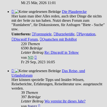
Beitrag
Mi 25 Mär, 2026 11:01
Feed
Die Plauderecke
-
Hier kann man über Alles reden, auch über Dinge die nichts
Die
mit der Seite zu tun haben. Nutzt dieses Forum zum
Plauderecke
"Rumlabern", für Diskussionen, für Anfragen "Biete - Suche"
usw.
Unterforen:
Forenspiele
,
Burzelgrüße
,
Playstation
,
Discgolf Forum
,
Quatschen mit BobBot
220
Themen
6590
Beiträge
Letzter Beitrag
Re: Discgolf in Teltow
Neuester
von
ND
Beitrag
Fr 29 Sep, 2023 16:05
Feed
Das Reise- und
-
Urlaubsforum
Das
Hier können spezielle Tipps und Insider-Wissen,
Reise-
Reiseberichte, Erfahrungen, Reiseliteratur usw. ausgetauscht
und
werden.
Urlaubsforum
39
Themen
397
Beiträge
Letzter Beitrag
Wo verreist ihr dieses Jahr?
Neuester
von
franzz