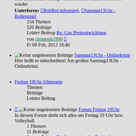
Das
wieder
Archiv
Unterforen:
BobBot informiert
,
Samstag13Uhr -
Rollenspiel
154
Themen
520
Beiträge
Letzter Beitrag
Re: Gas Preisentwicklung
Neuester
von
christoph1990
Beitrag
Fr 08 Feb, 2013 18:46
Samstag13Uhr - Onlinekrimi
Hier heißt es mitschreiben! Am großen Samstag13Uhr -
Onlinekrimi.
Freitag 19Uhr Allgemein
Themen
Beiträge
Letzter Beitrag
Feed
Forum Freitag 19Uhr
-
In diesem Forum dreht sich alles um Freitag 19 Uhr bzw.
Forum
Volleyball.
Freitag
1
Themen
19Uhr
11
Beiträge