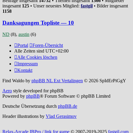
Beiträge insgesamt
14732
• Themen insgesamt
1366
• Mitglieder
insgesamt
125
• Unser neuestes Mitglied:
fastgil
• Bilder insgesamt
1158
Danksagungen Topliste — 10
ND
(8),
austin
(6)
Portal
Foren-Übersicht
Alle Zeiten sind
UTC+02:00
Alle Cookies löschen
Impressum
Kontakt
Find Waldo by
phpBB NL Ext Vertalingen
© 2026 SpIdErPiGgY
Aero
style developed for phpBB
Powered by
phpBB
® Forum Software © phpBB Limited
Deutsche Übersetzung durch
phpBB.de
Header illustrations by
Vlad Gerasimov
Relax-Arcade IBPro / link for game
© 2007-2019-2025
fastgil.com