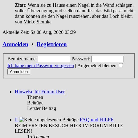
Zitat:
Wenn sie zu Hause einen Nagel in die Wand schlagen,
voller Überzeugung und stellen dann fest das Bild passt nicht,
dann können sie den Nagel rausziehen, aber das Loch bleibt.
von Mirko Slomka
Aktuelle Zeit: Sa 08 Aug, 2026 03:29
Anmelden
•
Registrieren
Benutzername:
Passwort:
Ich habe mein Passwort vergessen
|
Angemeldet bleiben
Hinweise für Forum User
Themen
Beiträge
Letzter Beitrag
Feed
FAQ und HILFE
-
BEIM ERSTEN BESUCH HIER IM FORUM BITTE
FAQ
LESEN!
und
15
Themen