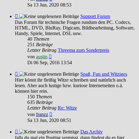
Beitrag
Sa 13 Jun, 2020 08:53
Feed
Support Forum
-
Das Forum für technische Fragen rundum den PC. Codecs,
Support
HTML, DVD, BluRay, Digicam, Bildbearbeitung, Software,
Forum
Handy, Spiele, Internet, DSL usw.
40
Themen
251
Beiträge
Letzter Beitrag
Threema zum Sonderpreis
Neuester
von
austin
Beitrag
Di 06 Sep, 2016 13:54
Feed
Spaß, Fun und Witziges
-
Hier könnt ihr fleißig Witze schreiben und natürlich auch
Spaß,
lesen. Aber auch lustige bzw. kuriose Internetseiten o.ä.
Fun
können hier rein.
und
150
Themen
Witziges
635
Beiträge
Letzter Beitrag
Re: Witze
Neuester
von
franzz
Beitrag
Sa 13 Jun, 2020 08:51
Feed
Das Archiv
-
falls du mal ein Posting vermisst, dann findest du es hier