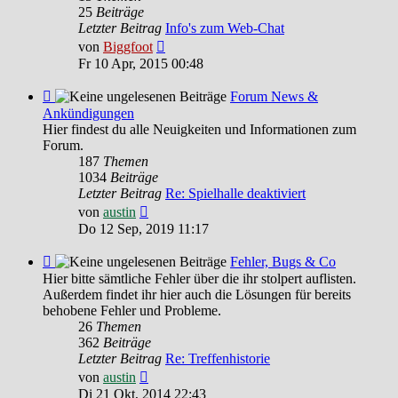
HILFE
25
Beiträge
Letzter Beitrag
Info's zum Web-Chat
Neuester
von
Biggfoot
Beitrag
Fr 10 Apr, 2015 00:48
Feed
Forum News &
-
Ankündigungen
Forum
Hier findest du alle Neuigkeiten und Informationen zum
News
Forum.
&
187
Themen
Ankündigungen
1034
Beiträge
Letzter Beitrag
Re: Spielhalle deaktiviert
Neuester
von
austin
Beitrag
Do 12 Sep, 2019 11:17
Feed
Fehler, Bugs & Co
-
Hier bitte sämtliche Fehler über die ihr stolpert auflisten.
Fehler,
Außerdem findet ihr hier auch die Lösungen für bereits
Bugs
behobene Fehler und Probleme.
&
26
Themen
Co
362
Beiträge
Letzter Beitrag
Re: Treffenhistorie
Neuester
von
austin
Beitrag
Di 21 Okt, 2014 22:43