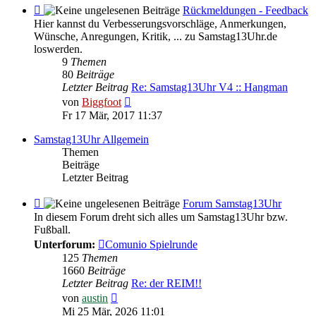
Feed
Rückmeldungen - Feedback
-
Hier kannst du Verbesserungsvorschläge, Anmerkungen,
Rückmeldungen
Wünsche, Anregungen, Kritik, ... zu Samstag13Uhr.de
-
loswerden.
Feedback
9
Themen
80
Beiträge
Letzter Beitrag
Re: Samstag13Uhr V4 :: Hangman
Neuester
von
Biggfoot
Beitrag
Fr 17 Mär, 2017 11:37
Samstag13Uhr Allgemein
Themen
Beiträge
Letzter Beitrag
Feed
Forum Samstag13Uhr
-
In diesem Forum dreht sich alles um Samstag13Uhr bzw.
Forum
Fußball.
Samstag13Uhr
Unterforum:
Comunio Spielrunde
125
Themen
1660
Beiträge
Letzter Beitrag
Re: der REIM!!
Neuester
von
austin
Beitrag
Mi 25 Mär, 2026 11:01