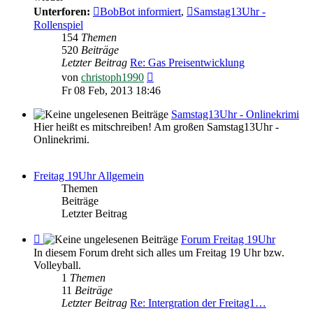
Archiv
Unterforen:
BobBot informiert
,
Samstag13Uhr -
Rollenspiel
154
Themen
520
Beiträge
Letzter Beitrag
Re: Gas Preisentwicklung
Neuester
von
christoph1990
Beitrag
Fr 08 Feb, 2013 18:46
Samstag13Uhr - Onlinekrimi
Hier heißt es mitschreiben! Am großen Samstag13Uhr -
Onlinekrimi.
Freitag 19Uhr Allgemein
Themen
Beiträge
Letzter Beitrag
Feed
Forum Freitag 19Uhr
-
In diesem Forum dreht sich alles um Freitag 19 Uhr bzw.
Forum
Volleyball.
Freitag
1
Themen
19Uhr
11
Beiträge
Letzter Beitrag
Re: Intergration der Freitag1…