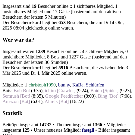
Insgesamt sind
19
Besucher online :: 1 sichtbares Mitglied, 1
unsichtbares Mitglied und 17 Gäste (basierend auf den aktiven
Besuchern der letzten 5 Minuten)
Der Besucherrekord liegt bei
653
Besuchern, die am Di 14 Okt,
2025 08:04 gleichzeitig online waren.
Wer war da?
Insgesamt waren
1239
Besucher online :: 4 sichtbare Mitglieder, 0
unsichtbare Mitglieder, 8 Bots und 1227 Gäste (basierend auf den
Besuchern der letzten 36 Stunden)
Der Besucherrekord liegt bei
5916
Besuchern, die zwischen Mo 3.
Mär 2025 und Di 4. Mär 2025 online waren.
Mitglieder:
christoph1990
,
bunny
,
KaBa
,
Schlürfen
Bots:
Bob Bot
(
9:35
),
ichiro [Crawler]
(
9:24
),
Baidu [Spider]
(
9:23
),
Semrush [Bot]
(
8:35
),
Google Feedfetcher
(
8:00
),
Bing [Bot]
(
7:08
),
Amazon [Bot]
(
6:01
),
Ahrefs [Bot]
(
16:22
)
Statistik
Beiträge insgesamt
14732
• Themen insgesamt
1366
• Mitglieder
insgesamt
125
• Unser neuestes Mitglied:
fastgil
• Bilder insgesamt