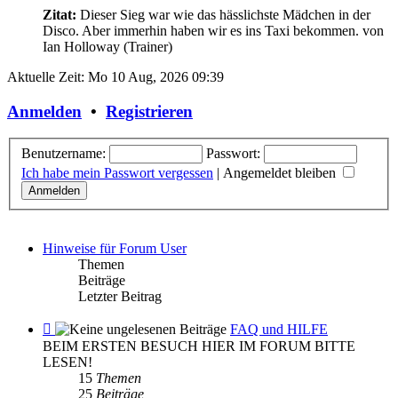
Zitat:
Dieser Sieg war wie das hässlichste Mädchen in der
Disco. Aber immerhin haben wir es ins Taxi bekommen.
von
Ian Holloway (Trainer)
Aktuelle Zeit: Mo 10 Aug, 2026 09:39
Anmelden
•
Registrieren
Benutzername:
Passwort:
Ich habe mein Passwort vergessen
|
Angemeldet bleiben
Hinweise für Forum User
Themen
Beiträge
Letzter Beitrag
Feed
FAQ und HILFE
-
BEIM ERSTEN BESUCH HIER IM FORUM BITTE
FAQ
LESEN!
und
15
Themen
HILFE
25
Beiträge