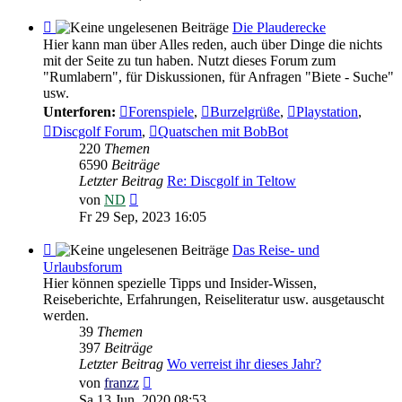
Feed
Die Plauderecke
-
Hier kann man über Alles reden, auch über Dinge die nichts
Die
mit der Seite zu tun haben. Nutzt dieses Forum zum
Plauderecke
"Rumlabern", für Diskussionen, für Anfragen "Biete - Suche"
usw.
Unterforen:
Forenspiele
,
Burzelgrüße
,
Playstation
,
Discgolf Forum
,
Quatschen mit BobBot
220
Themen
6590
Beiträge
Letzter Beitrag
Re: Discgolf in Teltow
Neuester
von
ND
Beitrag
Fr 29 Sep, 2023 16:05
Feed
Das Reise- und
-
Urlaubsforum
Das
Hier können spezielle Tipps und Insider-Wissen,
Reise-
Reiseberichte, Erfahrungen, Reiseliteratur usw. ausgetauscht
und
werden.
Urlaubsforum
39
Themen
397
Beiträge
Letzter Beitrag
Wo verreist ihr dieses Jahr?
Neuester
von
franzz
Beitrag
Sa 13 Jun, 2020 08:53