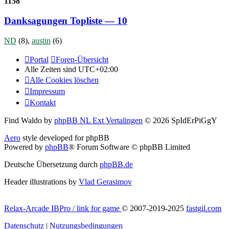
1158
Danksagungen Topliste — 10
ND
(8),
austin
(6)
Portal
Foren-Übersicht
Alle Zeiten sind
UTC+02:00
Alle Cookies löschen
Impressum
Kontakt
Find Waldo by
phpBB NL Ext Vertalingen
© 2026 SpIdErPiGgY
Aero
style developed for phpBB
Powered by
phpBB
® Forum Software © phpBB Limited
Deutsche Übersetzung durch
phpBB.de
Header illustrations by
Vlad Gerasimov
Relax-Arcade IBPro / link for game
© 2007-2019-2025
fastgil.com
Datenschutz
|
Nutzungsbedingungen