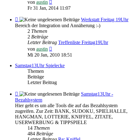
Neuester
von
austin
Beitrag
Fr 31 Jan, 2014 11:07
Feed
Werkstatt Freitag 19Uhr
-
Bereich der Integration und Annäherung :-)
Werkstatt
2
Themen
Freitag
2
Beiträge
19Uhr
Letzter Beitrag
Treffenliste Freitag19Uhr
Neuester
von
austin
Beitrag
Mi 20 Jan, 2010 18:51
Samstag13Uhr Spielecke
Themen
Beiträge
Letzter Beitrag
Feed
Samstag13Uhr -
-
Bezahlsystem
Samstag13Uhr
Hier geht es um alle Tools die auf das Bezahlsystem
-
zugreifen. Zur Zeit: BANK, SUDOKU, SPIELHALLE,
Bezahlsystem
HANGMAN, LOTTERIE, KNIFFEL, ZITATE,
USERWERBUNG & TIPPSPIELE
14
Themen
484
Beiträge
Letzter Beitrag
Re: Kniffel