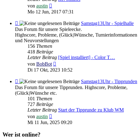
Neuester
von
austin
Beitrag
Mo 12 Jun, 2017 07:31
Feed
Samstag13Uhr - Spielhalle
-
Das Forum für unsere Spieleecke.
Samstag13Uhr
Highscore, Probleme, (Glück)Wünsche, Turnierinformationen
-
und Neuvorstellungen
Spielhalle
156
Themen
418
Beiträge
Letzter Beitrag
[Spiel installiert] - Color T…
Neuester
von
BobBot
Beitrag
Di 17 Okt, 2023 10:52
Feed
Samstag13Uhr - Tipprunden
-
Das Forum für unsere Tipprunden. Highscore, Probleme,
Samstag13Uhr
(Glück)Wünsche etc.
-
101
Themen
Tipprunden
727
Beiträge
Letzter Beitrag
Start der Tipprunde zu Klub WM
Neuester
von
austin
Beitrag
Mi 11 Jun, 2025 09:20
Wer ist online?