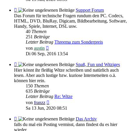
Feed
Support Forum
-
Das Forum für technische Fragen rundum den PC. Codecs,
Support
HTML, DVD, BluRay, Digicam, Bildbearbeitung, Software,
Forum
Handy, Spiele, Internet, DSL usw.
40
Themen
251
Beiträge
Letzter Beitrag
Threema zum Sonderpreis
Neuester
von
austin
Beitrag
Di 06 Sep, 2016 13:54
Feed
Spaß, Fun und Witziges
-
Hier könnt ihr fleißig Witze schreiben und natürlich auch
Spaß,
lesen. Aber auch lustige bzw. kuriose Internetseiten o.ä.
Fun
können hier rein.
und
150
Themen
Witziges
635
Beiträge
Letzter Beitrag
Re: Witze
Neuester
von
franzz
Beitrag
Sa 13 Jun, 2020 08:51
Feed
Das Archiv
-
falls du mal ein Posting vermisst, dann findest du es hier
Das
wieder