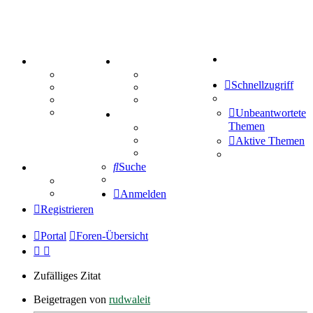
Suche
PORTAL
ZEUG
Forum
Aktienbörse
Schnellzugriff
Webhosting
Treffenübersicht
FAQ
Zitatesammlung
Mastodon
Unbeantwortete
SPIELE
Themen
Kniffel
Sudoku
Aktive Themen
Schiffe versenken
Suche
TIPPSPIEL
Tipprunde
Comunio
Anmelden
Registrieren
Portal
Foren-Übersicht
Zufälliges Zitat
Beigetragen von
rudwaleit