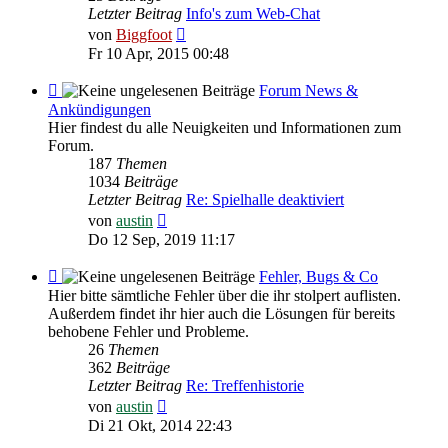
Letzter Beitrag
Info's zum Web-Chat
Neuester
von
Biggfoot
Beitrag
Fr 10 Apr, 2015 00:48
Feed
Forum News &
-
Ankündigungen
Forum
Hier findest du alle Neuigkeiten und Informationen zum
News
Forum.
&
187
Themen
Ankündigungen
1034
Beiträge
Letzter Beitrag
Re: Spielhalle deaktiviert
Neuester
von
austin
Beitrag
Do 12 Sep, 2019 11:17
Feed
Fehler, Bugs & Co
-
Hier bitte sämtliche Fehler über die ihr stolpert auflisten.
Fehler,
Außerdem findet ihr hier auch die Lösungen für bereits
Bugs
behobene Fehler und Probleme.
&
26
Themen
Co
362
Beiträge
Letzter Beitrag
Re: Treffenhistorie
Neuester
von
austin
Beitrag
Di 21 Okt, 2014 22:43