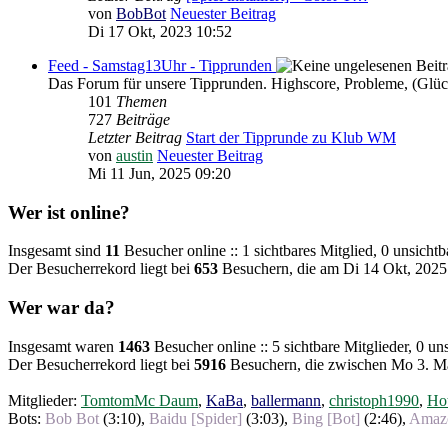
von
BobBot
Neuester Beitrag
Di 17 Okt, 2023 10:52
Feed - Samstag13Uhr - Tipprunden
Das Forum für unsere Tipprunden. Highscore, Probleme, (Glü
101
Themen
727
Beiträge
Letzter Beitrag
Start der Tipprunde zu Klub WM
von
austin
Neuester Beitrag
Mi 11 Jun, 2025 09:20
Wer ist online?
Insgesamt sind
11
Besucher online :: 1 sichtbares Mitglied, 0 unsicht
Der Besucherrekord liegt bei
653
Besuchern, die am Di 14 Okt, 2025 
Wer war da?
Insgesamt waren
1463
Besucher online :: 5 sichtbare Mitglieder, 0 u
Der Besucherrekord liegt bei
5916
Besuchern, die zwischen Mo 3. Mä
Mitglieder:
TomtomMc Daum
,
KaBa
,
ballermann
,
christoph1990
,
Hot
Bots:
Bob Bot
(
3:10
),
Baidu [Spider]
(
3:03
),
Bing [Bot]
(
2:46
),
Amazo