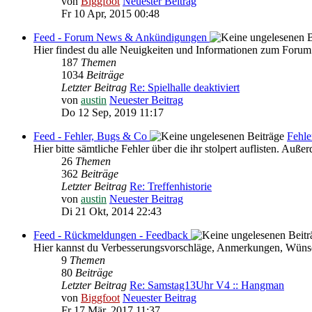
von
Biggfoot
Neuester Beitrag
Fr 10 Apr, 2015 00:48
Feed - Forum News & Ankündigungen
Hier findest du alle Neuigkeiten und Informationen zum Forum
187
Themen
1034
Beiträge
Letzter Beitrag
Re: Spielhalle deaktiviert
von
austin
Neuester Beitrag
Do 12 Sep, 2019 11:17
Feed - Fehler, Bugs & Co
Fehle
Hier bitte sämtliche Fehler über die ihr stolpert auflisten. Au
26
Themen
362
Beiträge
Letzter Beitrag
Re: Treffenhistorie
von
austin
Neuester Beitrag
Di 21 Okt, 2014 22:43
Feed - Rückmeldungen - Feedback
Hier kannst du Verbesserungsvorschläge, Anmerkungen, Wünsc
9
Themen
80
Beiträge
Letzter Beitrag
Re: Samstag13Uhr V4 :: Hangman
von
Biggfoot
Neuester Beitrag
Fr 17 Mär, 2017 11:37