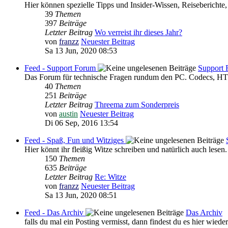
Hier können spezielle Tipps und Insider-Wissen, Reiseberichte,
39
Themen
397
Beiträge
Letzter Beitrag
Wo verreist ihr dieses Jahr?
von
franzz
Neuester Beitrag
Sa 13 Jun, 2020 08:53
Feed - Support Forum
Support
Das Forum für technische Fragen rundum den PC. Codecs, HTM
40
Themen
251
Beiträge
Letzter Beitrag
Threema zum Sonderpreis
von
austin
Neuester Beitrag
Di 06 Sep, 2016 13:54
Feed - Spaß, Fun und Witziges
Hier könnt ihr fleißig Witze schreiben und natürlich auch lesen.
150
Themen
635
Beiträge
Letzter Beitrag
Re: Witze
von
franzz
Neuester Beitrag
Sa 13 Jun, 2020 08:51
Feed - Das Archiv
Das Archiv
falls du mal ein Posting vermisst, dann findest du es hier wieder