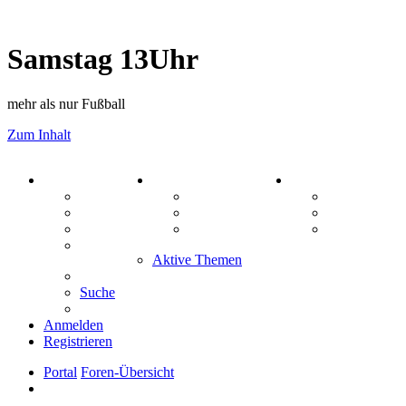
Samstag 13Uhr
mehr als nur Fußball
Zum Inhalt
PORTAL
ZEUG
SPIELE
Forum
Aktienbörse
Kniffel
Webhosting
Treffenübersicht
Sudoku
FAQ
Zitatesammlung
Schiffe vers
Mastodon
Aktive Themen
Suche
Anmelden
Registrieren
Portal
Foren-Übersicht