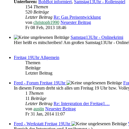
Unterforen:
BobBot informiert
,
Samstag13Uhr - Rollenspiel
154
Themen
520
Beiträge
Letzter Beitrag
Re: Gas Preisentwicklung
von
christoph1990
Neuester Beitrag
Fr 08 Feb, 2013 18:46
Samstag13Uhr - Onlinekrimi
Hier heißt es mitschreiben! Am großen Samstag13Uhr - Online
Freitag 19Uhr Allgemein
Themen
Beiträge
Letzter Beitrag
Feed - Forum Freitag 19Uhr
Fo
In diesem Forum dreht sich alles um Freitag 19 Uhr bzw. Volley
1
Themen
11
Beiträge
Letzter Beitrag
Re: Intergration der Freitag1…
von
austin
Neuester Beitrag
Fr 31 Jan, 2014 11:07
Feed - Werkstatt Freitag 19Uhr
Bereich der Integration und Annäherung :-)