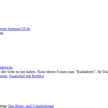
orum Samstag13Uhr
ll.
uderecke
t der Seite zu tun haben. Nutzt dieses Forum zum "Rumlabern", für Di
Forum
,
Quatschen mit BobBot
Das Reise- und Urlaubsforum