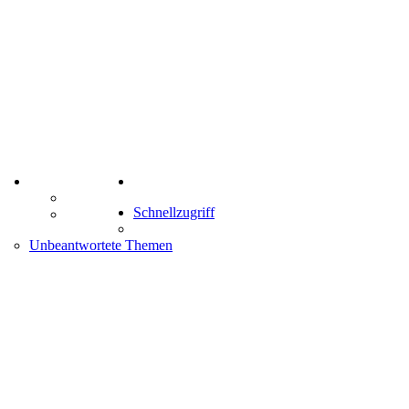
TIPPSPIEL
Suche
Tipprunde
Schnellzugriff
Comunio
enken
Unbeantwortete Themen