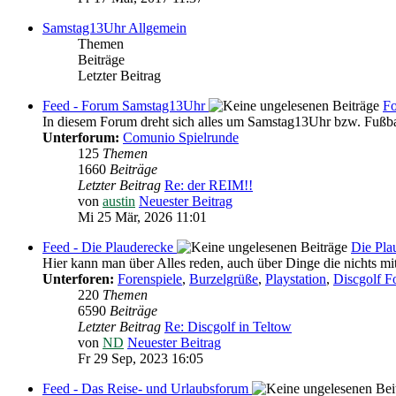
Samstag13Uhr Allgemein
Themen
Beiträge
Letzter Beitrag
Feed - Forum Samstag13Uhr
F
In diesem Forum dreht sich alles um Samstag13Uhr bzw. Fußba
Unterforum:
Comunio Spielrunde
125
Themen
1660
Beiträge
Letzter Beitrag
Re: der REIM!!
von
austin
Neuester Beitrag
Mi 25 Mär, 2026 11:01
Feed - Die Plauderecke
Die Pla
Hier kann man über Alles reden, auch über Dinge die nichts mi
Unterforen:
Forenspiele
,
Burzelgrüße
,
Playstation
,
Discgolf 
220
Themen
6590
Beiträge
Letzter Beitrag
Re: Discgolf in Teltow
von
ND
Neuester Beitrag
Fr 29 Sep, 2023 16:05
Feed - Das Reise- und Urlaubsforum