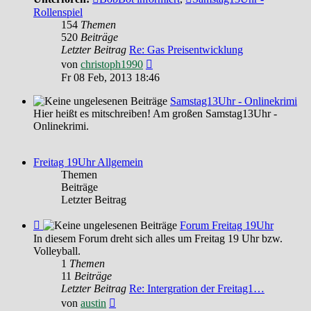
Rollenspiel
154
Themen
520
Beiträge
Letzter Beitrag
Re: Gas Preisentwicklung
Neuester
von
christoph1990
Beitrag
Fr 08 Feb, 2013 18:46
Samstag13Uhr - Onlinekrimi
Hier heißt es mitschreiben! Am großen Samstag13Uhr -
Onlinekrimi.
Freitag 19Uhr Allgemein
Themen
Beiträge
Letzter Beitrag
Feed
Forum Freitag 19Uhr
-
In diesem Forum dreht sich alles um Freitag 19 Uhr bzw.
Forum
Volleyball.
Freitag
1
Themen
19Uhr
11
Beiträge
Letzter Beitrag
Re: Intergration der Freitag1…
Neuester
von
austin