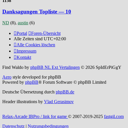
1158
Danksagungen Topliste — 10
ND
(8),
austin
(6)
Portal
Foren-Übersicht
Alle Zeiten sind
UTC+02:00
Alle Cookies löschen
Impressum
Kontakt
Find Waldo by
phpBB NL Ext Vertalingen
© 2026 SpIdErPiGgY
Aero
style developed for phpBB
Powered by
phpBB
® Forum Software © phpBB Limited
Deutsche Übersetzung durch
phpBB.de
Header illustrations by
Vlad Gerasimov
Relax-Arcade IBPro / link for game
© 2007-2019-2025
fastgil.com
Datenschutz
|
Nutzungsbedingungen