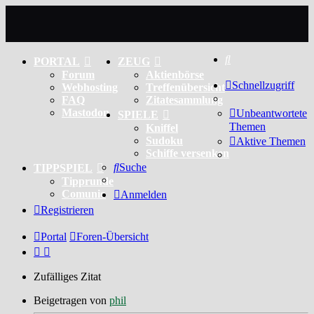
Suche
PORTAL
ZEUG
Forum
Aktienbörse
Schnellzugriff
Webhosting
Treffenübersicht
FAQ
Zitatesammlung
Mastodon
Unbeantwortete
SPIELE
Themen
Kniffel
Sudoku
Aktive Themen
Schiffe versenken
Suche
TIPPSPIEL
Tipprunde
Comunio
Anmelden
Registrieren
Portal
Foren-Übersicht
Zufälliges Zitat
Beigetragen von
phil