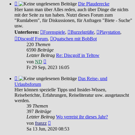
Feed
Die Plauderecke
-
Hier kann man über Alles reden, auch über Dinge die nichts
Die
mit der Seite zu tun haben. Nutzt dieses Forum zum
Plauderecke
"Rumlabern", für Diskussionen, für Anfragen "Biete - Suche"
usw.
Unterforen:
Forenspiele
,
Burzelgrüße
,
Playstation
,
Discgolf Forum
,
Quatschen mit BobBot
220
Themen
6590
Beiträge
Letzter Beitrag
Re: Discgolf in Teltow
Neuester
von
ND
Beitrag
Fr 29 Sep, 2023 16:05
Feed
Das Reise- und
-
Urlaubsforum
Das
Hier können spezielle Tipps und Insider-Wissen,
Reise-
Reiseberichte, Erfahrungen, Reiseliteratur usw. ausgetauscht
und
werden.
Urlaubsforum
39
Themen
397
Beiträge
Letzter Beitrag
Wo verreist ihr dieses Jahr?
Neuester
von
franzz
Beitrag
Sa 13 Jun, 2020 08:53