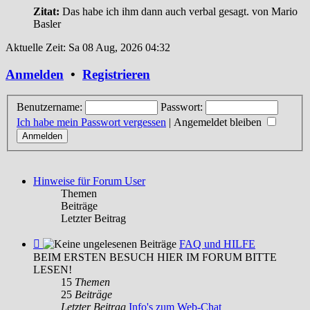
Zitat:
Das habe ich ihm dann auch verbal gesagt.
von Mario
Basler
Aktuelle Zeit: Sa 08 Aug, 2026 04:32
Anmelden
•
Registrieren
Benutzername:
Passwort:
Ich habe mein Passwort vergessen
|
Angemeldet bleiben
Hinweise für Forum User
Themen
Beiträge
Letzter Beitrag
Feed
FAQ und HILFE
-
BEIM ERSTEN BESUCH HIER IM FORUM BITTE
FAQ
LESEN!
und
15
Themen
HILFE
25
Beiträge
Letzter Beitrag
Info's zum Web-Chat