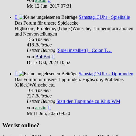
von
austin
Beitrag
Mo 12 Jun, 2017 07:31
Feed
Samstag13Uhr - Spielhalle
-
Das Forum für unsere Spieleecke.
Samstag13Uhr
Highscore, Probleme, (Glück)Wünsche, Turnierinformationen
-
und Neuvorstellungen
Spielhalle
156
Themen
418
Beiträge
Letzter Beitrag
[Spiel installiert] - Color T…
Neuester
von
BobBot
Beitrag
Di 17 Okt, 2023 10:52
Feed
Samstag13Uhr - Tipprunden
-
Das Forum für unsere Tipprunden. Highscore, Probleme,
Samstag13Uhr
(Glück)Wünsche etc.
-
101
Themen
Tipprunden
727
Beiträge
Letzter Beitrag
Start der Tipprunde zu Klub WM
Neuester
von
austin
Beitrag
Mi 11 Jun, 2025 09:20
Wer ist online?