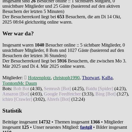
Insgesamt sind
26
Besucher online :: 1 sichtbares Mitglied, 0
unsichtbare Mitglieder und 25 Gäste (basierend auf den aktiven
Besuchern der letzten 5 Minuten)
Der Besucherrekord liegt bei
653
Besuchern, die am Di 14 Okt,
2025 08:04 gleichzeitig online waren.
Wer war da?
Insgesamt waren
1040
Besucher online :: 5 sichtbare Mitglieder, 0
unsichtbare Mitglieder, 8 Bots und 1027 Gäste (basierend auf den
Besuchern der letzten 36 Stunden)
Der Besucherrekord liegt bei
5916
Besuchern, die zwischen Mo 3.
Mär 2025 und Di 4. Mär 2025 online waren.
Mitglieder:
Hotzenplotz
,
christoph1990
,
Thorwart
,
KaBa
,
TomtomMc Daum
Bots:
Bob Bot
(
4:30
),
Semrush [Bot]
(
4:25
),
Baidu [Spider]
(
4:23
),
Amazon [Bot]
(
4:03
),
Google Feedfetcher
(
3:33
),
Bing [Bot]
(
3:27
),
ichiro [Crawler]
(
3:02
),
Ahrefs [Bot]
(
12:24
)
Statistik
Beiträge insgesamt
14732
• Themen insgesamt
1366
• Mitglieder
insgesamt
125
• Unser neuestes Mitglied:
fastgil
• Bilder insgesamt