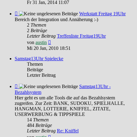
Beitrag
Fr 31 Jan, 2014 11:07
Feed
Werkstatt Freitag 19Uhr
-
Bereich der Integration und Annäherung :-)
Werkstatt
2
Themen
Freitag
2
Beiträge
19Uhr
Letzter Beitrag
Treffenliste Freitag19Uhr
Neuester
von
austin
Beitrag
Mi 20 Jan, 2010 18:51
Samstag13Uhr Spielecke
Themen
Beiträge
Letzter Beitrag
Feed
Samstag13Uhr -
-
Bezahlsystem
Samstag13Uhr
Hier geht es um alle Tools die auf das Bezahlsystem
-
zugreifen. Zur Zeit: BANK, SUDOKU, SPIELHALLE,
Bezahlsystem
HANGMAN, LOTTERIE, KNIFFEL, ZITATE,
USERWERBUNG & TIPPSPIELE
14
Themen
484
Beiträge
Letzter Beitrag
Re: Kniffel
Neuester