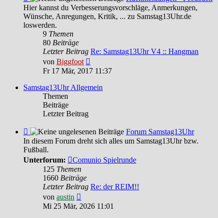
-
Hier kannst du Verbesserungsvorschläge, Anmerkungen,
Rückmeldungen
Wünsche, Anregungen, Kritik, ... zu Samstag13Uhr.de
-
loswerden.
Feedback
9
Themen
80
Beiträge
Letzter Beitrag
Re: Samstag13Uhr V4 :: Hangman
Neuester
von
Biggfoot
Beitrag
Fr 17 Mär, 2017 11:37
Samstag13Uhr Allgemein
Themen
Beiträge
Letzter Beitrag
Feed
Forum Samstag13Uhr
-
In diesem Forum dreht sich alles um Samstag13Uhr bzw.
Forum
Fußball.
Samstag13Uhr
Unterforum:
Comunio Spielrunde
125
Themen
1660
Beiträge
Letzter Beitrag
Re: der REIM!!
Neuester
von
austin
Beitrag
Mi 25 Mär, 2026 11:01