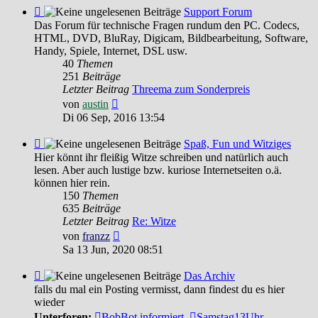
Feed
Support Forum
-
Das Forum für technische Fragen rundum den PC. Codecs,
Support
HTML, DVD, BluRay, Digicam, Bildbearbeitung, Software,
Forum
Handy, Spiele, Internet, DSL usw.
40
Themen
251
Beiträge
Letzter Beitrag
Threema zum Sonderpreis
Neuester
von
austin
Beitrag
Di 06 Sep, 2016 13:54
Feed
Spaß, Fun und Witziges
-
Hier könnt ihr fleißig Witze schreiben und natürlich auch
Spaß,
lesen. Aber auch lustige bzw. kuriose Internetseiten o.ä.
Fun
können hier rein.
und
150
Themen
Witziges
635
Beiträge
Letzter Beitrag
Re: Witze
Neuester
von
franzz
Beitrag
Sa 13 Jun, 2020 08:51
Feed
Das Archiv
-
falls du mal ein Posting vermisst, dann findest du es hier
Das
wieder
Archiv
Unterforen:
BobBot informiert
,
Samstag13Uhr -