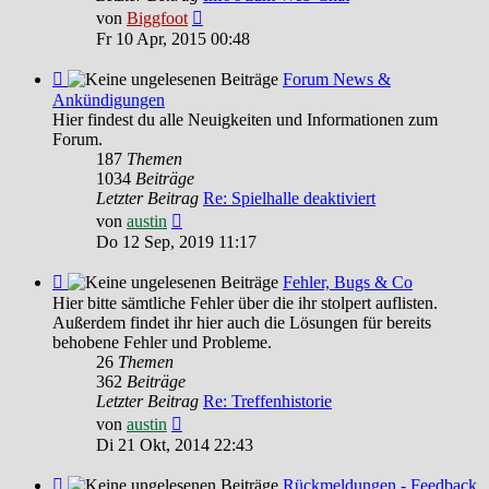
Neuester
von
Biggfoot
Beitrag
Fr 10 Apr, 2015 00:48
Feed
Forum News &
-
Ankündigungen
Forum
Hier findest du alle Neuigkeiten und Informationen zum
News
Forum.
&
187
Themen
Ankündigungen
1034
Beiträge
Letzter Beitrag
Re: Spielhalle deaktiviert
Neuester
von
austin
Beitrag
Do 12 Sep, 2019 11:17
Feed
Fehler, Bugs & Co
-
Hier bitte sämtliche Fehler über die ihr stolpert auflisten.
Fehler,
Außerdem findet ihr hier auch die Lösungen für bereits
Bugs
behobene Fehler und Probleme.
&
26
Themen
Co
362
Beiträge
Letzter Beitrag
Re: Treffenhistorie
Neuester
von
austin
Beitrag
Di 21 Okt, 2014 22:43
Feed
Rückmeldungen - Feedback