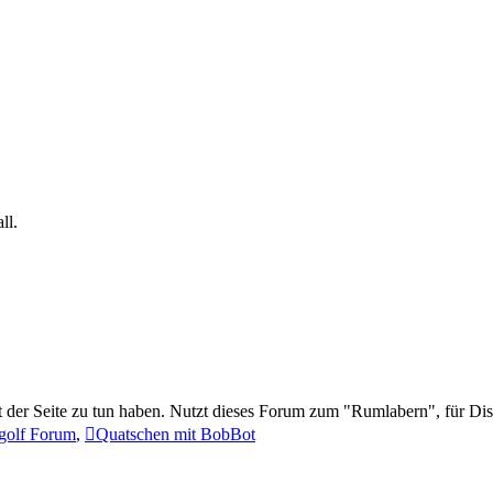
ll.
t der Seite zu tun haben. Nutzt dieses Forum zum "Rumlabern", für Di
golf Forum
,
Quatschen mit BobBot