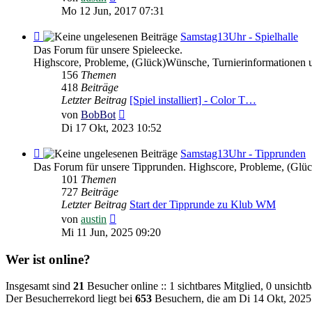
Beitrag
Mo 12 Jun, 2017 07:31
Feed
Samstag13Uhr - Spielhalle
-
Das Forum für unsere Spieleecke.
Samstag13Uhr
Highscore, Probleme, (Glück)Wünsche, Turnierinformationen 
-
156
Themen
Spielhalle
418
Beiträge
Letzter Beitrag
[Spiel installiert] - Color T…
Neuester
von
BobBot
Beitrag
Di 17 Okt, 2023 10:52
Feed
Samstag13Uhr - Tipprunden
-
Das Forum für unsere Tipprunden. Highscore, Probleme, (Glü
Samstag13Uhr
101
Themen
-
727
Beiträge
Tipprunden
Letzter Beitrag
Start der Tipprunde zu Klub WM
Neuester
von
austin
Beitrag
Mi 11 Jun, 2025 09:20
Wer ist online?
Insgesamt sind
21
Besucher online :: 1 sichtbares Mitglied, 0 unsicht
Der Besucherrekord liegt bei
653
Besuchern, die am Di 14 Okt, 2025 