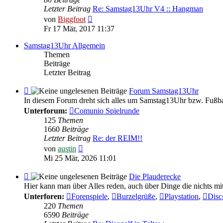
Feedback
Letzter Beitrag
Re: Samstag13Uhr V4 :: Hangman
Neuester
von
Biggfoot
Beitrag
Fr 17 Mär, 2017 11:37
Samstag13Uhr Allgemein
Themen
Beiträge
Letzter Beitrag
Feed
Forum Samstag13Uhr
-
In diesem Forum dreht sich alles um Samstag13Uhr bzw. Fußba
Forum
Unterforum:
Comunio Spielrunde
Samstag13Uhr
125
Themen
1660
Beiträge
Letzter Beitrag
Re: der REIM!!
Neuester
von
austin
Beitrag
Mi 25 Mär, 2026 11:01
Feed
Die Plauderecke
-
Hier kann man über Alles reden, auch über Dinge die nichts mi
Die
Unterforen:
Forenspiele
,
Burzelgrüße
,
Playstation
,
Disc
Plauderecke
220
Themen
6590
Beiträge