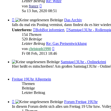
Letzter Beitrag
Re: Witze
Witziges
Neuester
von
franzz
Beitrag
Sa 13 Jun, 2020 08:51
Feed
Das Archiv
-
falls du mal ein Posting vermisst, dann findest du es hier wieder
Das
Unterforen:
BobBot informiert
,
Samstag13Uhr - Rollenspi
Archiv
154
Themen
520
Beiträge
Letzter Beitrag
Re: Gas Preisentwicklung
Neuester
von
christoph1990
Beitrag
Fr 08 Feb, 2013 18:46
Samstag13Uhr - Onlinekrimi
Hier heißt es mitschreiben! Am großen Samstag13Uhr - Online
Freitag 19Uhr Allgemein
Themen
Beiträge
Letzter Beitrag
Feed
Forum Freitag 19Uhr
-
In diesem Forum dreht sich alles um Freitag 19 Uhr bzw. Volley
Forum
1
Themen