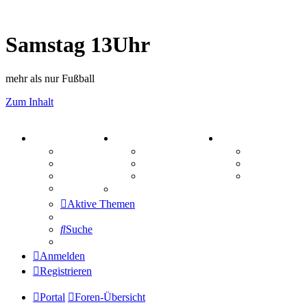
Samstag 13Uhr
mehr als nur Fußball
Zum Inhalt
PORTAL
ZEUG
SPIELE
Forum
Aktienbörse
Kniffel
Webhosting
Treffenübersicht
Sudoku
FAQ
Zitatesammlung
Schiffe vers
Mastodon
Aktive Themen
Suche
Anmelden
Registrieren
Portal
Foren-Übersicht