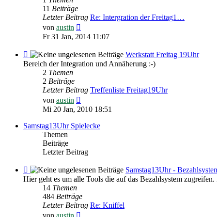
Freitag
11
Beiträge
19Uhr
Letzter Beitrag
Re: Intergration der Freitag1…
Neuester
von
austin
Beitrag
Fr 31 Jan, 2014 11:07
Feed
Werkstatt Freitag 19Uhr
-
Bereich der Integration und Annäherung :-)
Werkstatt
2
Themen
Freitag
2
Beiträge
19Uhr
Letzter Beitrag
Treffenliste Freitag19Uhr
Neuester
von
austin
Beitrag
Mi 20 Jan, 2010 18:51
Samstag13Uhr Spielecke
Themen
Beiträge
Letzter Beitrag
Feed
Samstag13Uhr - Bezahlsyste
-
Hier geht es um alle Tools die auf das Bezahlsystem
Samstag13Uhr
14
Themen
-
484
Beiträge
Bezahlsystem
Letzter Beitrag
Re: Kniffel
Neuester
von
austin