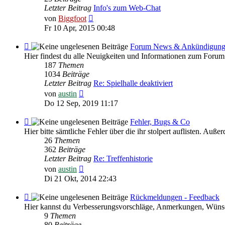
HILFE
Letzter Beitrag
Info's zum Web-Chat
Neuester
von
Biggfoot
Beitrag
Fr 10 Apr, 2015 00:48
Feed
Forum News & Ankündigun
-
Hier findest du alle Neuigkeiten und Informationen zum Forum
Forum
187
Themen
News
1034
Beiträge
&
Letzter Beitrag
Re: Spielhalle deaktiviert
Ankündigungen
Neuester
von
austin
Beitrag
Do 12 Sep, 2019 11:17
Feed
Fehler, Bugs & Co
-
Hier bitte sämtliche Fehler über die ihr stolpert auflisten. Au
Fehler,
26
Themen
Bugs
362
Beiträge
&
Letzter Beitrag
Re: Treffenhistorie
Co
Neuester
von
austin
Beitrag
Di 21 Okt, 2014 22:43
Feed
Rückmeldungen - Feedback
-
Hier kannst du Verbesserungsvorschläge, Anmerkungen, Wünsc
Rückmeldungen
9
Themen
-
80
Beiträge