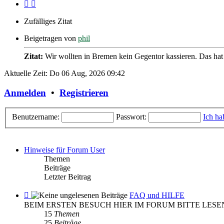
Zufälliges Zitat
Beigetragen von
phil
Zitat:
Wir wollten in Bremen kein Gegentor kassieren. Das hat
Aktuelle Zeit: Do 06 Aug, 2026 09:42
Anmelden
•
Registrieren
Benutzername:
Passwort:
Ich ha
Hinweise für Forum User
Themen
Beiträge
Letzter Beitrag
Feed
FAQ und HILFE
-
BEIM ERSTEN BESUCH HIER IM FORUM BITTE LESE
FAQ
15
Themen
und
25
Beiträge