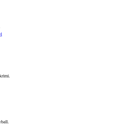
el
krimi.
ball.