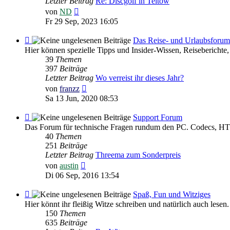
Letzter Beitrag
Re: Discgolf in Teltow
Neuester
von
ND
Beitrag
Fr 29 Sep, 2023 16:05
Feed
Das Reise- und Urlaubsforum
-
Hier können spezielle Tipps und Insider-Wissen, Reiseberichte,
Das
39
Themen
Reise-
397
Beiträge
und
Letzter Beitrag
Wo verreist ihr dieses Jahr?
Urlaubsforum
Neuester
von
franzz
Beitrag
Sa 13 Jun, 2020 08:53
Feed
Support Forum
-
Das Forum für technische Fragen rundum den PC. Codecs, HTM
Support
40
Themen
Forum
251
Beiträge
Letzter Beitrag
Threema zum Sonderpreis
Neuester
von
austin
Beitrag
Di 06 Sep, 2016 13:54
Feed
Spaß, Fun und Witziges
-
Hier könnt ihr fleißig Witze schreiben und natürlich auch lesen.
Spaß,
150
Themen
Fun
635
Beiträge
und