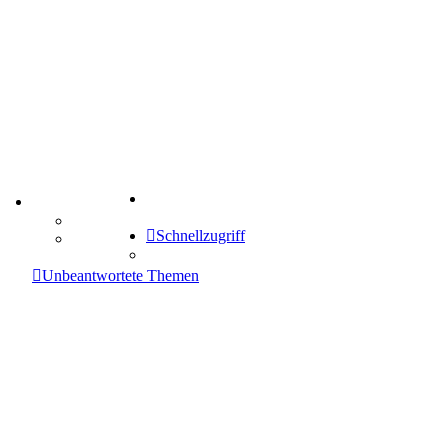
Suche
TIPPSPIEL
Tipprunde
Schnellzugriff
Comunio
enken
Unbeantwortete Themen