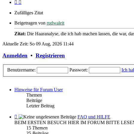
Zufälliges Zitat
Beigetragen von
rudwaleit
Zitat:
Die Haaranalyse, die ich hab machen lassen, die war, da
Aktuelle Zeit: So 09 Aug, 2026 11:44
Anmelden
•
Registrieren
Benutzername:
Passwort:
Ich ha
Hinweise für Forum User
Themen
Beiträge
Letzter Beitrag
Feed
FAQ und HILFE
-
BEIM ERSTEN BESUCH HIER IM FORUM BITTE LESE
FAQ
15
Themen
und
25
Beiträge