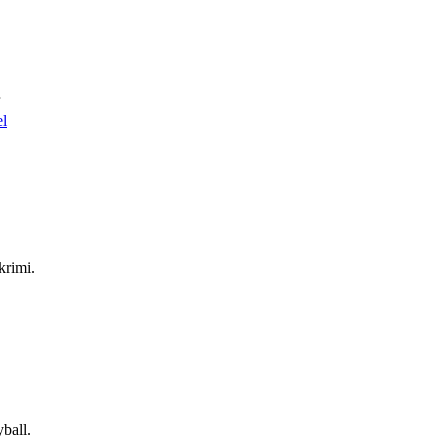
el
krimi.
ball.