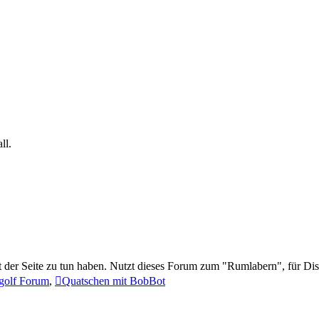
ll.
t der Seite zu tun haben. Nutzt dieses Forum zum "Rumlabern", für Di
golf Forum
,
Quatschen mit BobBot