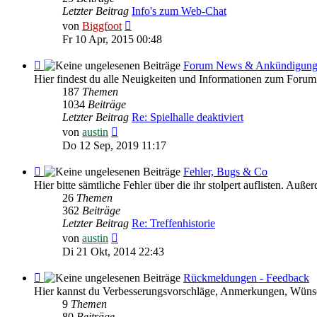
HILFE
Letzter Beitrag
Info's zum Web-Chat
Neuester
von
Biggfoot
Beitrag
Fr 10 Apr, 2015 00:48
Feed
Forum News & Ankündigun
-
Hier findest du alle Neuigkeiten und Informationen zum Forum
Forum
187
Themen
News
1034
Beiträge
&
Letzter Beitrag
Re: Spielhalle deaktiviert
Ankündigungen
Neuester
von
austin
Beitrag
Do 12 Sep, 2019 11:17
Feed
Fehler, Bugs & Co
-
Hier bitte sämtliche Fehler über die ihr stolpert auflisten. Au
Fehler,
26
Themen
Bugs
362
Beiträge
&
Letzter Beitrag
Re: Treffenhistorie
Co
Neuester
von
austin
Beitrag
Di 21 Okt, 2014 22:43
Feed
Rückmeldungen - Feedback
-
Hier kannst du Verbesserungsvorschläge, Anmerkungen, Wünsc
Rückmeldungen
9
Themen
-
80
Beiträge