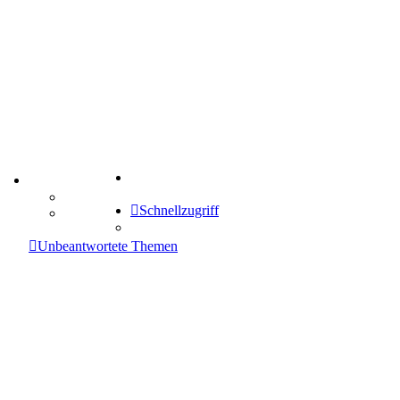
Suche
TIPPSPIEL
Tipprunde
Schnellzugriff
Comunio
enken
Unbeantwortete Themen