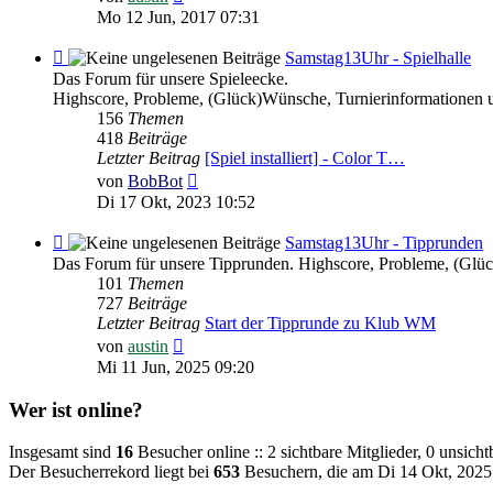
Beitrag
Mo 12 Jun, 2017 07:31
Feed
Samstag13Uhr - Spielhalle
-
Das Forum für unsere Spieleecke.
Samstag13Uhr
Highscore, Probleme, (Glück)Wünsche, Turnierinformationen 
-
156
Themen
Spielhalle
418
Beiträge
Letzter Beitrag
[Spiel installiert] - Color T…
Neuester
von
BobBot
Beitrag
Di 17 Okt, 2023 10:52
Feed
Samstag13Uhr - Tipprunden
-
Das Forum für unsere Tipprunden. Highscore, Probleme, (Glü
Samstag13Uhr
101
Themen
-
727
Beiträge
Tipprunden
Letzter Beitrag
Start der Tipprunde zu Klub WM
Neuester
von
austin
Beitrag
Mi 11 Jun, 2025 09:20
Wer ist online?
Insgesamt sind
16
Besucher online :: 2 sichtbare Mitglieder, 0 unsich
Der Besucherrekord liegt bei
653
Besuchern, die am Di 14 Okt, 2025 