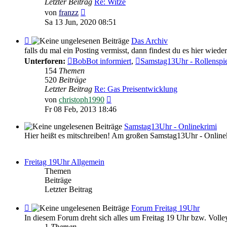
Letzter Beitrag
Re: Witze
Witziges
Neuester
von
franzz
Beitrag
Sa 13 Jun, 2020 08:51
Feed
Das Archiv
-
falls du mal ein Posting vermisst, dann findest du es hier wieder
Das
Unterforen:
BobBot informiert
,
Samstag13Uhr - Rollenspi
Archiv
154
Themen
520
Beiträge
Letzter Beitrag
Re: Gas Preisentwicklung
Neuester
von
christoph1990
Beitrag
Fr 08 Feb, 2013 18:46
Samstag13Uhr - Onlinekrimi
Hier heißt es mitschreiben! Am großen Samstag13Uhr - Online
Freitag 19Uhr Allgemein
Themen
Beiträge
Letzter Beitrag
Feed
Forum Freitag 19Uhr
-
In diesem Forum dreht sich alles um Freitag 19 Uhr bzw. Volley
Forum
1
Themen