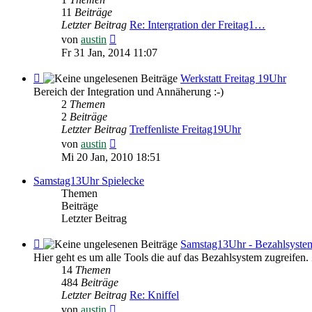
Freitag
11
Beiträge
19Uhr
Letzter Beitrag
Re: Intergration der Freitag1…
Neuester
von
austin
Beitrag
Fr 31 Jan, 2014 11:07
Feed
Werkstatt Freitag 19Uhr
-
Bereich der Integration und Annäherung :-)
Werkstatt
2
Themen
Freitag
2
Beiträge
19Uhr
Letzter Beitrag
Treffenliste Freitag19Uhr
Neuester
von
austin
Beitrag
Mi 20 Jan, 2010 18:51
Samstag13Uhr Spielecke
Themen
Beiträge
Letzter Beitrag
Feed
Samstag13Uhr - Bezahlsyste
-
Hier geht es um alle Tools die auf das Bezahlsystem
Samstag13Uhr
14
Themen
-
484
Beiträge
Bezahlsystem
Letzter Beitrag
Re: Kniffel
Neuester
von
austin