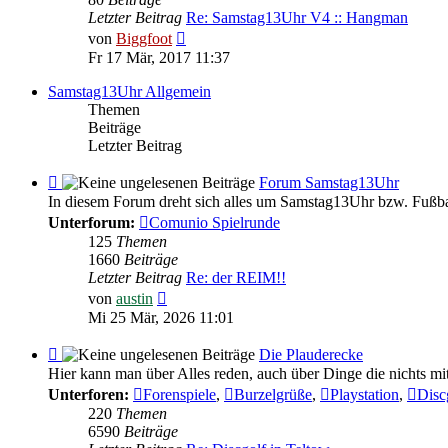
Feedback
Letzter Beitrag
Re: Samstag13Uhr V4 :: Hangman
Neuester
von
Biggfoot
Beitrag
Fr 17 Mär, 2017 11:37
Samstag13Uhr Allgemein
Themen
Beiträge
Letzter Beitrag
Feed
Forum Samstag13Uhr
-
In diesem Forum dreht sich alles um Samstag13Uhr bzw. Fußba
Forum
Unterforum:
Comunio Spielrunde
Samstag13Uhr
125
Themen
1660
Beiträge
Letzter Beitrag
Re: der REIM!!
Neuester
von
austin
Beitrag
Mi 25 Mär, 2026 11:01
Feed
Die Plauderecke
-
Hier kann man über Alles reden, auch über Dinge die nichts mi
Die
Unterforen:
Forenspiele
,
Burzelgrüße
,
Playstation
,
Disc
Plauderecke
220
Themen
6590
Beiträge