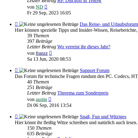
Letzter Beitrag
Re: Discgolf in Teltow
Neuester
von
ND
Beitrag
Fr 29 Sep, 2023 16:05
Feed
Das Reise- und Urlaubsforum
-
Hier können spezielle Tipps und Insider-Wissen, Reiseberichte,
Das
39
Themen
Reise-
397
Beiträge
und
Letzter Beitrag
Wo verreist ihr dieses Jahr?
Urlaubsforum
Neuester
von
franzz
Beitrag
Sa 13 Jun, 2020 08:53
Feed
Support Forum
-
Das Forum für technische Fragen rundum den PC. Codecs, HTM
Support
40
Themen
Forum
251
Beiträge
Letzter Beitrag
Threema zum Sonderpreis
Neuester
von
austin
Beitrag
Di 06 Sep, 2016 13:54
Feed
Spaß, Fun und Witziges
-
Hier könnt ihr fleißig Witze schreiben und natürlich auch lesen.
Spaß,
150
Themen
Fun
635
Beiträge
und