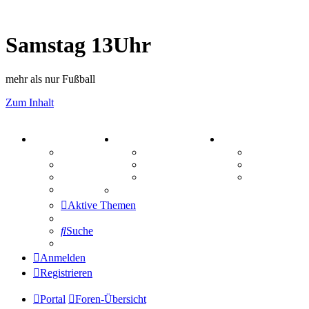
Samstag 13Uhr
mehr als nur Fußball
Zum Inhalt
PORTAL
ZEUG
SPIELE
Forum
Aktienbörse
Kniffel
Webhosting
Treffenübersicht
Sudoku
FAQ
Zitatesammlung
Schiffe vers
Mastodon
Aktive Themen
Suche
Anmelden
Registrieren
Portal
Foren-Übersicht