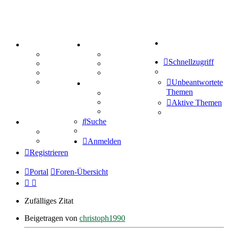
Suche
PORTAL
ZEUG
Forum
Aktienbörse
Schnellzugriff
Webhosting
Treffenübersicht
FAQ
Zitatesammlung
Mastodon
Unbeantwortete
SPIELE
Themen
Kniffel
Sudoku
Aktive Themen
Schiffe versenken
Suche
TIPPSPIEL
Tipprunde
Comunio
Anmelden
Registrieren
Portal
Foren-Übersicht
Zufälliges Zitat
Beigetragen von
christoph1990