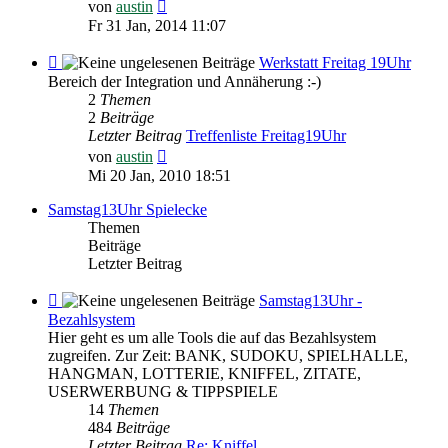
Neuester
von
austin
Beitrag
Fr 31 Jan, 2014 11:07
Feed
Werkstatt Freitag 19Uhr
-
Bereich der Integration und Annäherung :-)
Werkstatt
2
Themen
Freitag
2
Beiträge
19Uhr
Letzter Beitrag
Treffenliste Freitag19Uhr
Neuester
von
austin
Beitrag
Mi 20 Jan, 2010 18:51
Samstag13Uhr Spielecke
Themen
Beiträge
Letzter Beitrag
Feed
Samstag13Uhr -
-
Bezahlsystem
Samstag13Uhr
Hier geht es um alle Tools die auf das Bezahlsystem
-
zugreifen. Zur Zeit: BANK, SUDOKU, SPIELHALLE,
Bezahlsystem
HANGMAN, LOTTERIE, KNIFFEL, ZITATE,
USERWERBUNG & TIPPSPIELE
14
Themen
484
Beiträge
Letzter Beitrag
Re: Kniffel