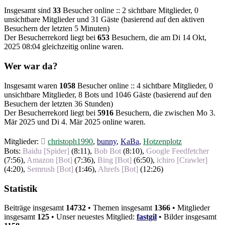
Insgesamt sind
33
Besucher online :: 2 sichtbare Mitglieder, 0
unsichtbare Mitglieder und 31 Gäste (basierend auf den aktiven
Besuchern der letzten 5 Minuten)
Der Besucherrekord liegt bei
653
Besuchern, die am Di 14 Okt,
2025 08:04 gleichzeitig online waren.
Wer war da?
Insgesamt waren
1058
Besucher online :: 4 sichtbare Mitglieder, 0
unsichtbare Mitglieder, 8 Bots und 1046 Gäste (basierend auf den
Besuchern der letzten 36 Stunden)
Der Besucherrekord liegt bei
5916
Besuchern, die zwischen Mo 3.
Mär 2025 und Di 4. Mär 2025 online waren.
Mitglieder:
christoph1990
,
bunny
,
KaBa
,
Hotzenplotz
Bots:
Baidu [Spider]
(
8:11
),
Bob Bot
(
8:10
),
Google Feedfetcher
(
7:56
),
Amazon [Bot]
(
7:36
),
Bing [Bot]
(
6:50
),
ichiro [Crawler]
(
4:20
),
Semrush [Bot]
(
1:46
),
Ahrefs [Bot]
(
12:26
)
Statistik
Beiträge insgesamt
14732
• Themen insgesamt
1366
• Mitglieder
insgesamt
125
• Unser neuestes Mitglied:
fastgil
• Bilder insgesamt