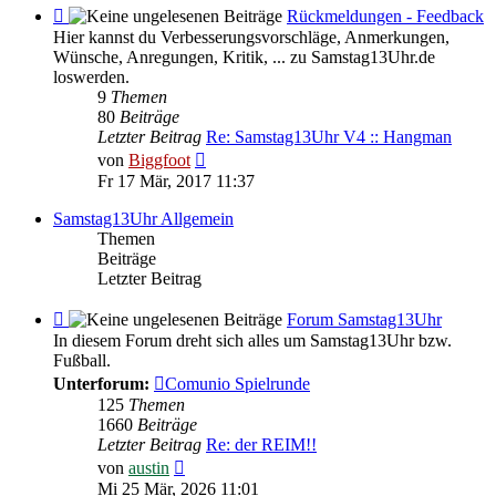
Feed
Rückmeldungen - Feedback
-
Hier kannst du Verbesserungsvorschläge, Anmerkungen,
Rückmeldungen
Wünsche, Anregungen, Kritik, ... zu Samstag13Uhr.de
-
loswerden.
Feedback
9
Themen
80
Beiträge
Letzter Beitrag
Re: Samstag13Uhr V4 :: Hangman
Neuester
von
Biggfoot
Beitrag
Fr 17 Mär, 2017 11:37
Samstag13Uhr Allgemein
Themen
Beiträge
Letzter Beitrag
Feed
Forum Samstag13Uhr
-
In diesem Forum dreht sich alles um Samstag13Uhr bzw.
Forum
Fußball.
Samstag13Uhr
Unterforum:
Comunio Spielrunde
125
Themen
1660
Beiträge
Letzter Beitrag
Re: der REIM!!
Neuester
von
austin
Beitrag
Mi 25 Mär, 2026 11:01