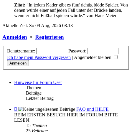
Zitat:
"In jedem Kader gibt es fünf richtig blöde Spieler. Von
denen würde einer auf jeden Fall unter der Brücke landen,
wenn er nicht Fußball spielen würde.“
von Hans Meier
Aktuelle Zeit: So 09 Aug, 2026 08:13
Anmelden
•
Registrieren
Benutzername:
Passwort:
Ich habe mein Passwort vergessen
|
Angemeldet bleiben
Hinweise für Forum User
Themen
Beiträge
Letzter Beitrag
Feed
FAQ und HILFE
-
BEIM ERSTEN BESUCH HIER IM FORUM BITTE
FAQ
LESEN!
und
15
Themen
HILFE
25
Beiträge