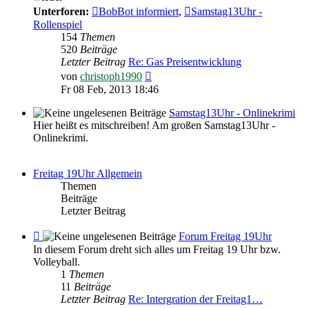
Archiv
Unterforen:
BobBot informiert
,
Samstag13Uhr -
Rollenspiel
154
Themen
520
Beiträge
Letzter Beitrag
Re: Gas Preisentwicklung
Neuester
von
christoph1990
Beitrag
Fr 08 Feb, 2013 18:46
Samstag13Uhr - Onlinekrimi
Hier heißt es mitschreiben! Am großen Samstag13Uhr -
Onlinekrimi.
Freitag 19Uhr Allgemein
Themen
Beiträge
Letzter Beitrag
Feed
Forum Freitag 19Uhr
-
In diesem Forum dreht sich alles um Freitag 19 Uhr bzw.
Forum
Volleyball.
Freitag
1
Themen
19Uhr
11
Beiträge
Letzter Beitrag
Re: Intergration der Freitag1…