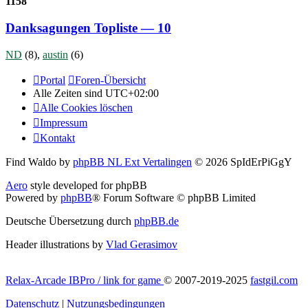
1158
Danksagungen Topliste — 10
ND
(8),
austin
(6)
Portal
Foren-Übersicht
Alle Zeiten sind
UTC+02:00
Alle Cookies löschen
Impressum
Kontakt
Find Waldo by
phpBB NL Ext Vertalingen
© 2026 SpIdErPiGgY
Aero
style developed for phpBB
Powered by
phpBB
® Forum Software © phpBB Limited
Deutsche Übersetzung durch
phpBB.de
Header illustrations by
Vlad Gerasimov
Relax-Arcade IBPro / link for game
© 2007-2019-2025
fastgil.com
Datenschutz
|
Nutzungsbedingungen