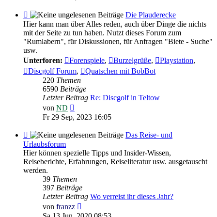
Feed
Die Plauderecke
-
Hier kann man über Alles reden, auch über Dinge die nichts
Die
mit der Seite zu tun haben. Nutzt dieses Forum zum
Plauderecke
"Rumlabern", für Diskussionen, für Anfragen "Biete - Suche"
usw.
Unterforen:
Forenspiele
,
Burzelgrüße
,
Playstation
,
Discgolf Forum
,
Quatschen mit BobBot
220
Themen
6590
Beiträge
Letzter Beitrag
Re: Discgolf in Teltow
Neuester
von
ND
Beitrag
Fr 29 Sep, 2023 16:05
Feed
Das Reise- und
-
Urlaubsforum
Das
Hier können spezielle Tipps und Insider-Wissen,
Reise-
Reiseberichte, Erfahrungen, Reiseliteratur usw. ausgetauscht
und
werden.
Urlaubsforum
39
Themen
397
Beiträge
Letzter Beitrag
Wo verreist ihr dieses Jahr?
Neuester
von
franzz
Beitrag
Sa 13 Jun, 2020 08:53