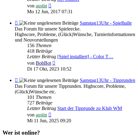
Neuester
von
austin
Beitrag
Mo 12 Jun, 2017 07:31
Feed
Samstag13Uhr - Spielhalle
-
Das Forum für unsere Spieleecke.
Samstag13Uhr
Highscore, Probleme, (Glück)Wünsche, Turnierinformationen
-
und Neuvorstellungen
Spielhalle
156
Themen
418
Beiträge
Letzter Beitrag
[Spiel installiert] - Color T…
Neuester
von
BobBot
Beitrag
Di 17 Okt, 2023 10:52
Feed
Samstag13Uhr - Tipprunden
-
Das Forum für unsere Tipprunden. Highscore, Probleme,
Samstag13Uhr
(Glück)Wünsche etc.
-
101
Themen
Tipprunden
727
Beiträge
Letzter Beitrag
Start der Tipprunde zu Klub WM
Neuester
von
austin
Beitrag
Mi 11 Jun, 2025 09:20
Wer ist online?