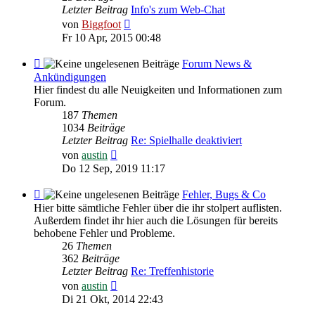
Letzter Beitrag
Info's zum Web-Chat
Neuester
von
Biggfoot
Beitrag
Fr 10 Apr, 2015 00:48
Feed
Forum News &
-
Ankündigungen
Forum
Hier findest du alle Neuigkeiten und Informationen zum
News
Forum.
&
187
Themen
Ankündigungen
1034
Beiträge
Letzter Beitrag
Re: Spielhalle deaktiviert
Neuester
von
austin
Beitrag
Do 12 Sep, 2019 11:17
Feed
Fehler, Bugs & Co
-
Hier bitte sämtliche Fehler über die ihr stolpert auflisten.
Fehler,
Außerdem findet ihr hier auch die Lösungen für bereits
Bugs
behobene Fehler und Probleme.
&
26
Themen
Co
362
Beiträge
Letzter Beitrag
Re: Treffenhistorie
Neuester
von
austin
Beitrag
Di 21 Okt, 2014 22:43