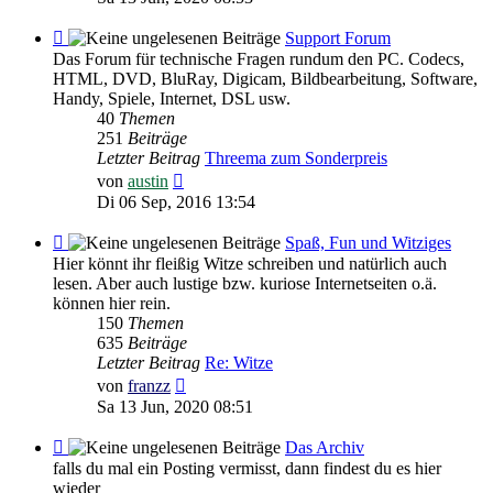
Feed
Support Forum
-
Das Forum für technische Fragen rundum den PC. Codecs,
Support
HTML, DVD, BluRay, Digicam, Bildbearbeitung, Software,
Forum
Handy, Spiele, Internet, DSL usw.
40
Themen
251
Beiträge
Letzter Beitrag
Threema zum Sonderpreis
Neuester
von
austin
Beitrag
Di 06 Sep, 2016 13:54
Feed
Spaß, Fun und Witziges
-
Hier könnt ihr fleißig Witze schreiben und natürlich auch
Spaß,
lesen. Aber auch lustige bzw. kuriose Internetseiten o.ä.
Fun
können hier rein.
und
150
Themen
Witziges
635
Beiträge
Letzter Beitrag
Re: Witze
Neuester
von
franzz
Beitrag
Sa 13 Jun, 2020 08:51
Feed
Das Archiv
-
falls du mal ein Posting vermisst, dann findest du es hier
Das
wieder