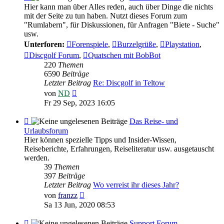
-
Hier kann man über Alles reden, auch über Dinge die nichts
Die
mit der Seite zu tun haben. Nutzt dieses Forum zum
Plauderecke
"Rumlabern", für Diskussionen, für Anfragen "Biete - Suche"
usw.
Unterforen:
Forenspiele
,
Burzelgrüße
,
Playstation
,
Discgolf Forum
,
Quatschen mit BobBot
220
Themen
6590
Beiträge
Letzter Beitrag
Re: Discgolf in Teltow
Neuester
von
ND
Beitrag
Fr 29 Sep, 2023 16:05
Feed
Das Reise- und
-
Urlaubsforum
Das
Hier können spezielle Tipps und Insider-Wissen,
Reise-
Reiseberichte, Erfahrungen, Reiseliteratur usw. ausgetauscht
und
werden.
Urlaubsforum
39
Themen
397
Beiträge
Letzter Beitrag
Wo verreist ihr dieses Jahr?
Neuester
von
franzz
Beitrag
Sa 13 Jun, 2020 08:53
Feed
Support Forum