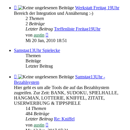
Feed
Werkstatt Freitag 19Uhr
-
Bereich der Integration und Annäherung :-)
Werkstatt
2
Themen
Freitag
2
Beiträge
19Uhr
Letzter Beitrag
Treffenliste Freitag19Uhr
Neuester
von
austin
Beitrag
Mi 20 Jan, 2010 18:51
Samstag13Uhr Spielecke
Themen
Beiträge
Letzter Beitrag
Feed
Samstag13Uhr -
-
Bezahlsystem
Samstag13Uhr
Hier geht es um alle Tools die auf das Bezahlsystem
-
zugreifen. Zur Zeit: BANK, SUDOKU, SPIELHALLE,
Bezahlsystem
HANGMAN, LOTTERIE, KNIFFEL, ZITATE,
USERWERBUNG & TIPPSPIELE
14
Themen
484
Beiträge
Letzter Beitrag
Re: Kniffel
Neuester
von
austin
Beitrag