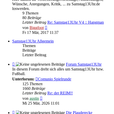
Rückmeldungen
Wünsche, Anregungen, Kritik, ... zu Samstag13Uhr.de
-
loswerden.
Feedback
9
Themen
80
Beiträge
Letzter Beitrag
Re: Samstag13Uhr V4 :: Hangman
Neuester
von
Biggfoot
Beitrag
Fr 17 Mär, 2017 11:37
Samstag13Uhr Allgemein
Themen
Beiträge
Letzter Beitrag
Feed
Forum Samstag13Uhr
-
In diesem Forum dreht sich alles um Samstag13Uhr bzw.
Forum
Fußball.
Samstag13Uhr
Unterforum:
Comunio Spielrunde
125
Themen
1660
Beiträge
Letzter Beitrag
Re: der REIM!!
Neuester
von
austin
Beitrag
Mi 25 Mär, 2026 11:01
Feed
Die Plauderecke