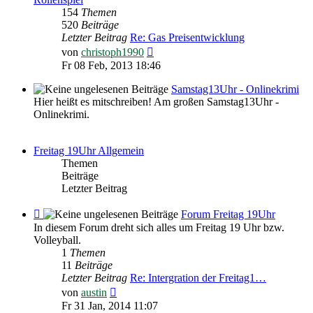
154
Themen
520
Beiträge
Letzter Beitrag
Re: Gas Preisentwicklung
Neuester
von
christoph1990
Beitrag
Fr 08 Feb, 2013 18:46
Samstag13Uhr - Onlinekrimi
Hier heißt es mitschreiben! Am großen Samstag13Uhr -
Onlinekrimi.
Freitag 19Uhr Allgemein
Themen
Beiträge
Letzter Beitrag
Feed
Forum Freitag 19Uhr
-
In diesem Forum dreht sich alles um Freitag 19 Uhr bzw.
Forum
Volleyball.
Freitag
1
Themen
19Uhr
11
Beiträge
Letzter Beitrag
Re: Intergration der Freitag1…
Neuester
von
austin
Beitrag
Fr 31 Jan, 2014 11:07