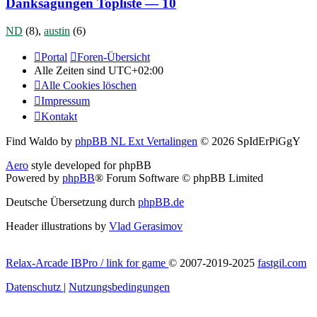
Danksagungen Topliste — 10
ND
(8),
austin
(6)
Portal
Foren-Übersicht
Alle Zeiten sind
UTC+02:00
Alle Cookies löschen
Impressum
Kontakt
Find Waldo by
phpBB NL Ext Vertalingen
© 2026 SpIdErPiGgY
Aero
style developed for phpBB
Powered by
phpBB
® Forum Software © phpBB Limited
Deutsche Übersetzung durch
phpBB.de
Header illustrations by
Vlad Gerasimov
Relax-Arcade IBPro / link for game
© 2007-2019-2025
fastgil.com
Datenschutz
|
Nutzungsbedingungen