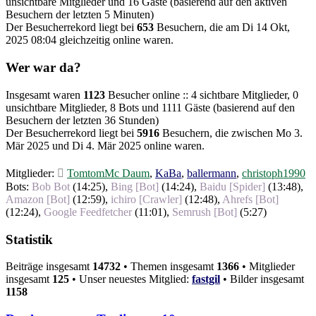
unsichtbare Mitglieder und 16 Gäste (basierend auf den aktiven
Besuchern der letzten 5 Minuten)
Der Besucherrekord liegt bei
653
Besuchern, die am Di 14 Okt,
2025 08:04 gleichzeitig online waren.
Wer war da?
Insgesamt waren
1123
Besucher online :: 4 sichtbare Mitglieder, 0
unsichtbare Mitglieder, 8 Bots und 1111 Gäste (basierend auf den
Besuchern der letzten 36 Stunden)
Der Besucherrekord liegt bei
5916
Besuchern, die zwischen Mo 3.
Mär 2025 und Di 4. Mär 2025 online waren.
Mitglieder:
TomtomMc Daum
,
KaBa
,
ballermann
,
christoph1990
Bots:
Bob Bot
(
14:25
),
Bing [Bot]
(
14:24
),
Baidu [Spider]
(
13:48
),
Amazon [Bot]
(
12:59
),
ichiro [Crawler]
(
12:48
),
Ahrefs [Bot]
(
12:24
),
Google Feedfetcher
(
11:01
),
Semrush [Bot]
(
5:27
)
Statistik
Beiträge insgesamt
14732
• Themen insgesamt
1366
• Mitglieder
insgesamt
125
• Unser neuestes Mitglied:
fastgil
• Bilder insgesamt
1158