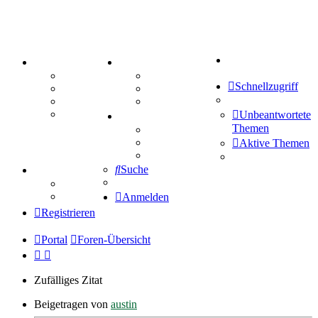
Suche
PORTAL
ZEUG
Forum
Aktienbörse
Schnellzugriff
Webhosting
Treffenübersicht
FAQ
Zitatesammlung
Mastodon
Unbeantwortete
SPIELE
Themen
Kniffel
Sudoku
Aktive Themen
Schiffe versenken
Suche
TIPPSPIEL
Tipprunde
Comunio
Anmelden
Registrieren
Portal
Foren-Übersicht
Zufälliges Zitat
Beigetragen von
austin