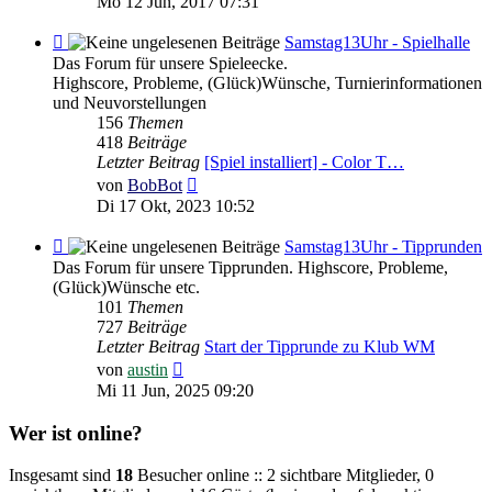
Mo 12 Jun, 2017 07:31
Feed
Samstag13Uhr - Spielhalle
-
Das Forum für unsere Spieleecke.
Samstag13Uhr
Highscore, Probleme, (Glück)Wünsche, Turnierinformationen
-
und Neuvorstellungen
Spielhalle
156
Themen
418
Beiträge
Letzter Beitrag
[Spiel installiert] - Color T…
Neuester
von
BobBot
Beitrag
Di 17 Okt, 2023 10:52
Feed
Samstag13Uhr - Tipprunden
-
Das Forum für unsere Tipprunden. Highscore, Probleme,
Samstag13Uhr
(Glück)Wünsche etc.
-
101
Themen
Tipprunden
727
Beiträge
Letzter Beitrag
Start der Tipprunde zu Klub WM
Neuester
von
austin
Beitrag
Mi 11 Jun, 2025 09:20
Wer ist online?
Insgesamt sind
18
Besucher online :: 2 sichtbare Mitglieder, 0