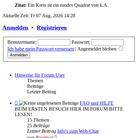
Zitat:
Ein Kreis ist ein rundes Quadrat
von k.A.
Aktuelle Zeit: Fr 07 Aug, 2026 14:28
Anmelden
•
Registrieren
Benutzername:
Passwort:
Ich habe mein Passwort vergessen
|
Angemeldet bleiben
Hinweise für Forum User
Themen
Beiträge
Letzter Beitrag
Feed
FAQ und HILFE
-
BEIM ERSTEN BESUCH HIER IM FORUM BITTE
FAQ
LESEN!
und
15
Themen
HILFE
25
Beiträge
Letzter Beitrag
Info's zum Web-Chat
Neuester
von
Biggfoot