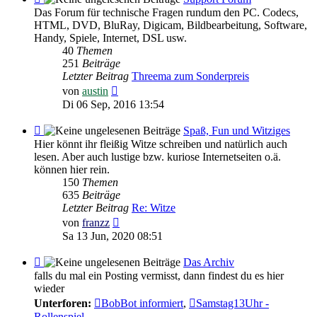
-
Das Forum für technische Fragen rundum den PC. Codecs,
Support
HTML, DVD, BluRay, Digicam, Bildbearbeitung, Software,
Forum
Handy, Spiele, Internet, DSL usw.
40
Themen
251
Beiträge
Letzter Beitrag
Threema zum Sonderpreis
Neuester
von
austin
Beitrag
Di 06 Sep, 2016 13:54
Feed
Spaß, Fun und Witziges
-
Hier könnt ihr fleißig Witze schreiben und natürlich auch
Spaß,
lesen. Aber auch lustige bzw. kuriose Internetseiten o.ä.
Fun
können hier rein.
und
150
Themen
Witziges
635
Beiträge
Letzter Beitrag
Re: Witze
Neuester
von
franzz
Beitrag
Sa 13 Jun, 2020 08:51
Feed
Das Archiv
-
falls du mal ein Posting vermisst, dann findest du es hier
Das
wieder
Archiv
Unterforen:
BobBot informiert
,
Samstag13Uhr -
Rollenspiel