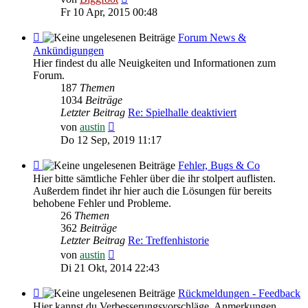
Beitrag
Fr 10 Apr, 2015 00:48
Feed
Forum News &
-
Ankündigungen
Forum
Hier findest du alle Neuigkeiten und Informationen zum
News
Forum.
&
187
Themen
Ankündigungen
1034
Beiträge
Letzter Beitrag
Re: Spielhalle deaktiviert
Neuester
von
austin
Beitrag
Do 12 Sep, 2019 11:17
Feed
Fehler, Bugs & Co
-
Hier bitte sämtliche Fehler über die ihr stolpert auflisten.
Fehler,
Außerdem findet ihr hier auch die Lösungen für bereits
Bugs
behobene Fehler und Probleme.
&
26
Themen
Co
362
Beiträge
Letzter Beitrag
Re: Treffenhistorie
Neuester
von
austin
Beitrag
Di 21 Okt, 2014 22:43
Feed
Rückmeldungen - Feedback
-
Hier kannst du Verbesserungsvorschläge, Anmerkungen,