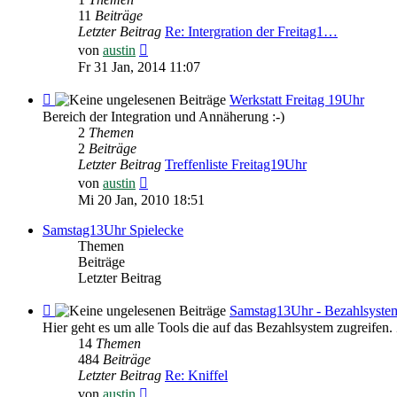
Freitag
11
Beiträge
19Uhr
Letzter Beitrag
Re: Intergration der Freitag1…
Neuester
von
austin
Beitrag
Fr 31 Jan, 2014 11:07
Feed
Werkstatt Freitag 19Uhr
-
Bereich der Integration und Annäherung :-)
Werkstatt
2
Themen
Freitag
2
Beiträge
19Uhr
Letzter Beitrag
Treffenliste Freitag19Uhr
Neuester
von
austin
Beitrag
Mi 20 Jan, 2010 18:51
Samstag13Uhr Spielecke
Themen
Beiträge
Letzter Beitrag
Feed
Samstag13Uhr - Bezahlsyste
-
Hier geht es um alle Tools die auf das Bezahlsystem
Samstag13Uhr
14
Themen
-
484
Beiträge
Bezahlsystem
Letzter Beitrag
Re: Kniffel
Neuester
von
austin