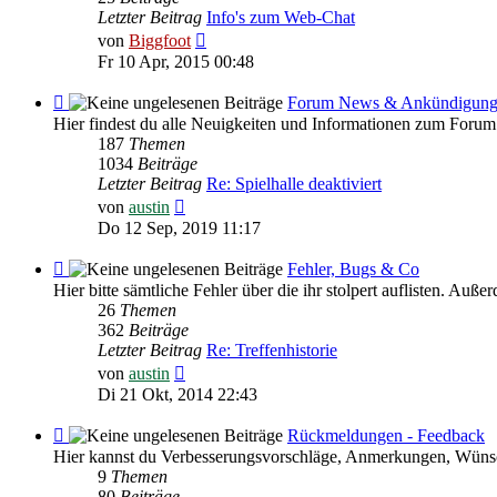
HILFE
Letzter Beitrag
Info's zum Web-Chat
Neuester
von
Biggfoot
Beitrag
Fr 10 Apr, 2015 00:48
Feed
Forum News & Ankündigun
-
Hier findest du alle Neuigkeiten und Informationen zum Forum
Forum
187
Themen
News
1034
Beiträge
&
Letzter Beitrag
Re: Spielhalle deaktiviert
Ankündigungen
Neuester
von
austin
Beitrag
Do 12 Sep, 2019 11:17
Feed
Fehler, Bugs & Co
-
Hier bitte sämtliche Fehler über die ihr stolpert auflisten. Au
Fehler,
26
Themen
Bugs
362
Beiträge
&
Letzter Beitrag
Re: Treffenhistorie
Co
Neuester
von
austin
Beitrag
Di 21 Okt, 2014 22:43
Feed
Rückmeldungen - Feedback
-
Hier kannst du Verbesserungsvorschläge, Anmerkungen, Wünsc
Rückmeldungen
9
Themen
-
80
Beiträge