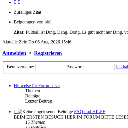
Zufälliges Zitat
Beigetragen von
phil
Zitat:
Fußball ist Ding, Dang, Dong. Es gibt nicht nur Ding.
v
Aktuelle Zeit: Do 06 Aug, 2026 15:46
Anmelden
•
Registrieren
Benutzername:
Passwort:
Ich ha
Hinweise für Forum User
Themen
Beiträge
Letzter Beitrag
Feed
FAQ und HILFE
-
BEIM ERSTEN BESUCH HIER IM FORUM BITTE LESE
FAQ
15
Themen
und
25
Beiträge