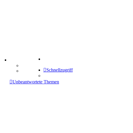
Suche
TIPPSPIEL
Tipprunde
Schnellzugriff
Comunio
enken
Unbeantwortete Themen