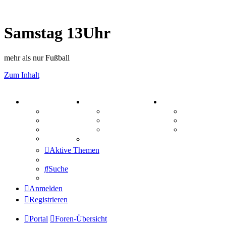
Samstag 13Uhr
mehr als nur Fußball
Zum Inhalt
PORTAL
ZEUG
SPIELE
Forum
Aktienbörse
Kniffel
Webhosting
Treffenübersicht
Sudoku
FAQ
Zitatesammlung
Schiffe vers
Mastodon
Aktive Themen
Suche
Anmelden
Registrieren
Portal
Foren-Übersicht