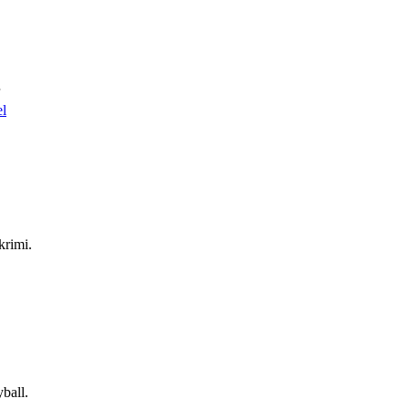
el
krimi.
ball.