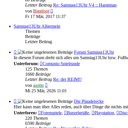
Feedback
Letzter Beitrag
Re: Samstag13Uhr V4 :: Hangman
Neuester
von
Biggfoot
Beitrag
Fr 17 Mär, 2017 11:37
Samstag13Uhr Allgemein
Themen
Beiträge
Letzter Beitrag
Feed
Forum Samstag13Uhr
-
In diesem Forum dreht sich alles um Samstag13Uhr bzw. Fußba
Forum
Unterforum:
Comunio Spielrunde
Samstag13Uhr
125
Themen
1660
Beiträge
Letzter Beitrag
Re: der REIM!!
Neuester
von
austin
Beitrag
Mi 25 Mär, 2026 11:01
Feed
Die Plauderecke
-
Hier kann man über Alles reden, auch über Dinge die nichts mi
Die
Unterforen:
Forenspiele
,
Burzelgrüße
,
Playstation
,
Disc
Plauderecke
220
Themen
6590
Beiträge