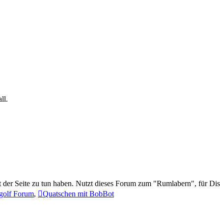
ll.
t der Seite zu tun haben. Nutzt dieses Forum zum "Rumlabern", für Di
golf Forum
,
Quatschen mit BobBot