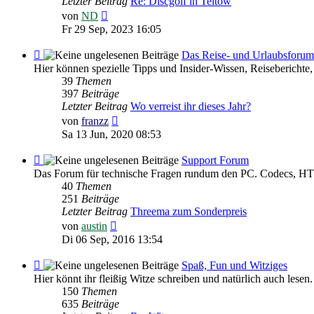
Letzter Beitrag
Re: Discgolf in Teltow
Neuester
von
ND
Beitrag
Fr 29 Sep, 2023 16:05
Feed
Das Reise- und Urlaubsforum
-
Hier können spezielle Tipps und Insider-Wissen, Reiseberichte,
Das
39
Themen
Reise-
397
Beiträge
und
Letzter Beitrag
Wo verreist ihr dieses Jahr?
Urlaubsforum
Neuester
von
franzz
Beitrag
Sa 13 Jun, 2020 08:53
Feed
Support Forum
-
Das Forum für technische Fragen rundum den PC. Codecs, HTM
Support
40
Themen
Forum
251
Beiträge
Letzter Beitrag
Threema zum Sonderpreis
Neuester
von
austin
Beitrag
Di 06 Sep, 2016 13:54
Feed
Spaß, Fun und Witziges
-
Hier könnt ihr fleißig Witze schreiben und natürlich auch lesen.
Spaß,
150
Themen
Fun
635
Beiträge
und