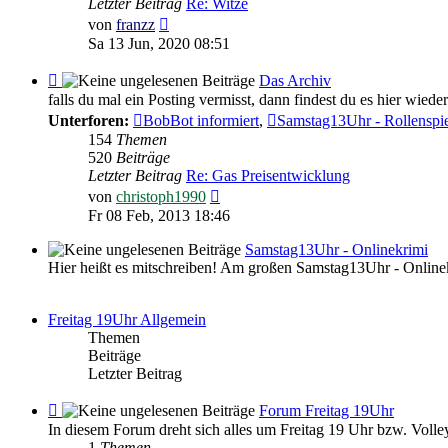
Letzter Beitrag
Re: Witze
Witziges
Neuester
von
franzz
Beitrag
Sa 13 Jun, 2020 08:51
Feed
Das Archiv
-
falls du mal ein Posting vermisst, dann findest du es hier wieder
Das
Unterforen:
BobBot informiert
,
Samstag13Uhr - Rollenspi
Archiv
154
Themen
520
Beiträge
Letzter Beitrag
Re: Gas Preisentwicklung
Neuester
von
christoph1990
Beitrag
Fr 08 Feb, 2013 18:46
Samstag13Uhr - Onlinekrimi
Hier heißt es mitschreiben! Am großen Samstag13Uhr - Online
Freitag 19Uhr Allgemein
Themen
Beiträge
Letzter Beitrag
Feed
Forum Freitag 19Uhr
-
In diesem Forum dreht sich alles um Freitag 19 Uhr bzw. Volley
Forum
1
Themen