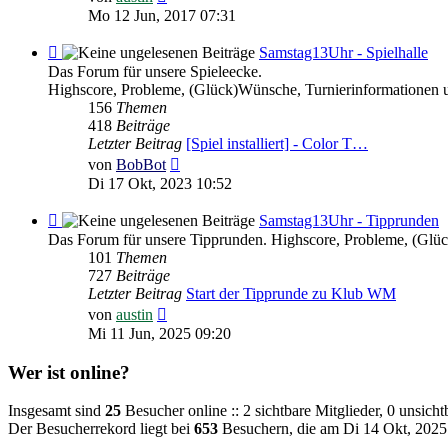
Beitrag
Mo 12 Jun, 2017 07:31
Feed
Samstag13Uhr - Spielhalle
-
Das Forum für unsere Spieleecke.
Samstag13Uhr
Highscore, Probleme, (Glück)Wünsche, Turnierinformationen 
-
156
Themen
Spielhalle
418
Beiträge
Letzter Beitrag
[Spiel installiert] - Color T…
Neuester
von
BobBot
Beitrag
Di 17 Okt, 2023 10:52
Feed
Samstag13Uhr - Tipprunden
-
Das Forum für unsere Tipprunden. Highscore, Probleme, (Glü
Samstag13Uhr
101
Themen
-
727
Beiträge
Tipprunden
Letzter Beitrag
Start der Tipprunde zu Klub WM
Neuester
von
austin
Beitrag
Mi 11 Jun, 2025 09:20
Wer ist online?
Insgesamt sind
25
Besucher online :: 2 sichtbare Mitglieder, 0 unsich
Der Besucherrekord liegt bei
653
Besuchern, die am Di 14 Okt, 2025 