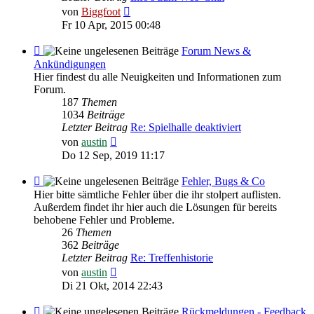
Neuester
von
Biggfoot
Beitrag
Fr 10 Apr, 2015 00:48
Feed
Forum News &
-
Ankündigungen
Forum
Hier findest du alle Neuigkeiten und Informationen zum
News
Forum.
&
187
Themen
Ankündigungen
1034
Beiträge
Letzter Beitrag
Re: Spielhalle deaktiviert
Neuester
von
austin
Beitrag
Do 12 Sep, 2019 11:17
Feed
Fehler, Bugs & Co
-
Hier bitte sämtliche Fehler über die ihr stolpert auflisten.
Fehler,
Außerdem findet ihr hier auch die Lösungen für bereits
Bugs
behobene Fehler und Probleme.
&
26
Themen
Co
362
Beiträge
Letzter Beitrag
Re: Treffenhistorie
Neuester
von
austin
Beitrag
Di 21 Okt, 2014 22:43
Feed
Rückmeldungen - Feedback