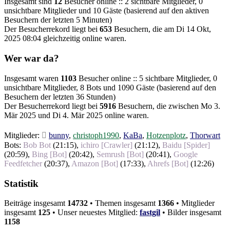
Insgesamt sind
12
Besucher online :: 2 sichtbare Mitglieder, 0
unsichtbare Mitglieder und 10 Gäste (basierend auf den aktiven
Besuchern der letzten 5 Minuten)
Der Besucherrekord liegt bei
653
Besuchern, die am Di 14 Okt,
2025 08:04 gleichzeitig online waren.
Wer war da?
Insgesamt waren
1103
Besucher online :: 5 sichtbare Mitglieder, 0
unsichtbare Mitglieder, 8 Bots und 1090 Gäste (basierend auf den
Besuchern der letzten 36 Stunden)
Der Besucherrekord liegt bei
5916
Besuchern, die zwischen Mo 3.
Mär 2025 und Di 4. Mär 2025 online waren.
Mitglieder:
bunny
,
christoph1990
,
KaBa
,
Hotzenplotz
,
Thorwart
Bots:
Bob Bot
(
21:15
),
ichiro [Crawler]
(
21:12
),
Baidu [Spider]
(
20:59
),
Bing [Bot]
(
20:42
),
Semrush [Bot]
(
20:41
),
Google
Feedfetcher
(
20:37
),
Amazon [Bot]
(
17:33
),
Ahrefs [Bot]
(
12:26
)
Statistik
Beiträge insgesamt
14732
• Themen insgesamt
1366
• Mitglieder
insgesamt
125
• Unser neuestes Mitglied:
fastgil
• Bilder insgesamt
1158