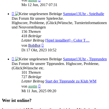
von
austin
Beitrag
Mo 12 Jun, 2017 07:31
Feed
Samstag13Uhr - Spielhalle
-
Das Forum für unsere Spieleecke.
Samstag13Uhr
Highscore, Probleme, (Glück)Wünsche, Turnierinformationen
-
und Neuvorstellungen
Spielhalle
156
Themen
418
Beiträge
Letzter Beitrag
[Spiel installiert] - Color T…
Neuester
von
BobBot
Beitrag
Di 17 Okt, 2023 10:52
Feed
Samstag13Uhr - Tipprunden
-
Das Forum für unsere Tipprunden. Highscore, Probleme,
Samstag13Uhr
(Glück)Wünsche etc.
-
101
Themen
Tipprunden
727
Beiträge
Letzter Beitrag
Start der Tipprunde zu Klub WM
Neuester
von
austin
Beitrag
Mi 11 Jun, 2025 09:20
Wer ist online?