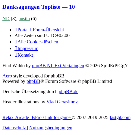
Danksagungen Topliste — 10
ND
(8),
austin
(6)
Portal
Foren-Übersicht
Alle Zeiten sind
UTC+02:00
Alle Cookies löschen
Impressum
Kontakt
Find Waldo by
phpBB NL Ext Vertalingen
© 2026 SpIdErPiGgY
Aero
style developed for phpBB
Powered by
phpBB
® Forum Software © phpBB Limited
Deutsche Übersetzung durch
phpBB.de
Header illustrations by
Vlad Gerasimov
Relax-Arcade IBPro / link for game
© 2007-2019-2025
fastgil.com
Datenschutz
|
Nutzungsbedingungen