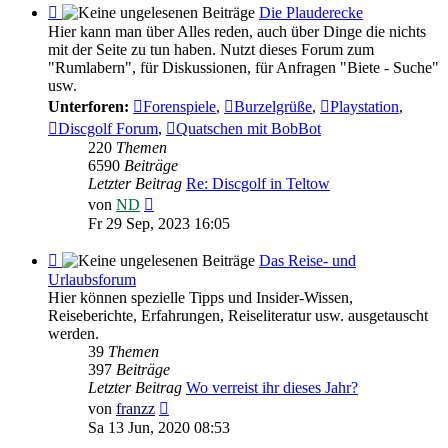
Feed
Die Plauderecke
-
Hier kann man über Alles reden, auch über Dinge die nichts
Die
mit der Seite zu tun haben. Nutzt dieses Forum zum
Plauderecke
"Rumlabern", für Diskussionen, für Anfragen "Biete - Suche"
usw.
Unterforen:
Forenspiele
,
Burzelgrüße
,
Playstation
,
Discgolf Forum
,
Quatschen mit BobBot
220
Themen
6590
Beiträge
Letzter Beitrag
Re: Discgolf in Teltow
Neuester
von
ND
Beitrag
Fr 29 Sep, 2023 16:05
Feed
Das Reise- und
-
Urlaubsforum
Das
Hier können spezielle Tipps und Insider-Wissen,
Reise-
Reiseberichte, Erfahrungen, Reiseliteratur usw. ausgetauscht
und
werden.
Urlaubsforum
39
Themen
397
Beiträge
Letzter Beitrag
Wo verreist ihr dieses Jahr?
Neuester
von
franzz
Beitrag
Sa 13 Jun, 2020 08:53