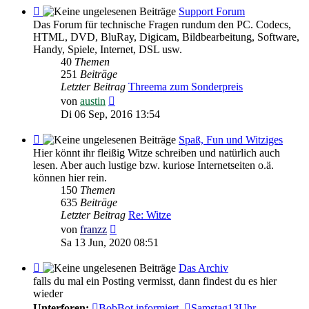
Feed
Support Forum
-
Das Forum für technische Fragen rundum den PC. Codecs,
Support
HTML, DVD, BluRay, Digicam, Bildbearbeitung, Software,
Forum
Handy, Spiele, Internet, DSL usw.
40
Themen
251
Beiträge
Letzter Beitrag
Threema zum Sonderpreis
Neuester
von
austin
Beitrag
Di 06 Sep, 2016 13:54
Feed
Spaß, Fun und Witziges
-
Hier könnt ihr fleißig Witze schreiben und natürlich auch
Spaß,
lesen. Aber auch lustige bzw. kuriose Internetseiten o.ä.
Fun
können hier rein.
und
150
Themen
Witziges
635
Beiträge
Letzter Beitrag
Re: Witze
Neuester
von
franzz
Beitrag
Sa 13 Jun, 2020 08:51
Feed
Das Archiv
-
falls du mal ein Posting vermisst, dann findest du es hier
Das
wieder
Archiv
Unterforen:
BobBot informiert
,
Samstag13Uhr -