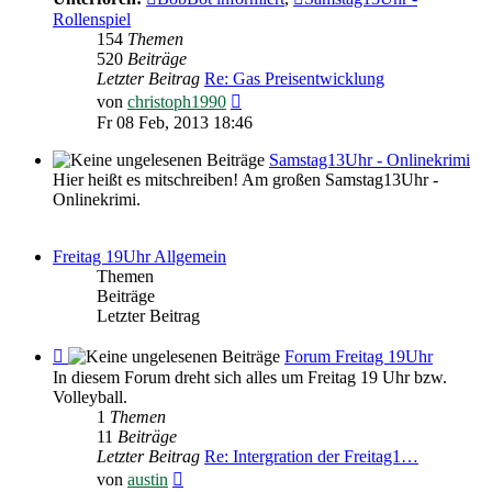
Rollenspiel
154
Themen
520
Beiträge
Letzter Beitrag
Re: Gas Preisentwicklung
Neuester
von
christoph1990
Beitrag
Fr 08 Feb, 2013 18:46
Samstag13Uhr - Onlinekrimi
Hier heißt es mitschreiben! Am großen Samstag13Uhr -
Onlinekrimi.
Freitag 19Uhr Allgemein
Themen
Beiträge
Letzter Beitrag
Feed
Forum Freitag 19Uhr
-
In diesem Forum dreht sich alles um Freitag 19 Uhr bzw.
Forum
Volleyball.
Freitag
1
Themen
19Uhr
11
Beiträge
Letzter Beitrag
Re: Intergration der Freitag1…
Neuester
von
austin