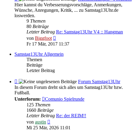
-
Hier kannst du Verbesserungsvorschläge, Anmerkungen,
Rückmeldungen
Wünsche, Anregungen, Kritik, ... zu Samstag13Uhr.de
-
loswerden.
Feedback
9
Themen
80
Beiträge
Letzter Beitrag
Re: Samstag13Uhr V4 :: Hangman
Neuester
von
Biggfoot
Beitrag
Fr 17 Mär, 2017 11:37
Samstag13Uhr Allgemein
Themen
Beiträge
Letzter Beitrag
Feed
Forum Samstag13Uhr
-
In diesem Forum dreht sich alles um Samstag13Uhr bzw.
Forum
Fußball.
Samstag13Uhr
Unterforum:
Comunio Spielrunde
125
Themen
1660
Beiträge
Letzter Beitrag
Re: der REIM!!
Neuester
von
austin
Beitrag
Mi 25 Mär, 2026 11:01