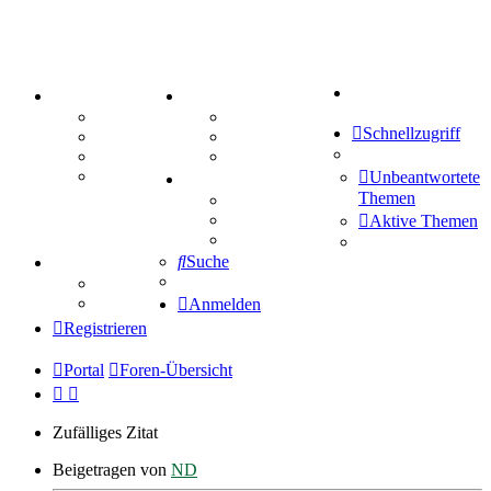
Suche
PORTAL
ZEUG
Forum
Aktienbörse
Schnellzugriff
Webhosting
Treffenübersicht
FAQ
Zitatesammlung
Mastodon
Unbeantwortete
SPIELE
Themen
Kniffel
Sudoku
Aktive Themen
Schiffe versenken
Suche
TIPPSPIEL
Tipprunde
Comunio
Anmelden
Registrieren
Portal
Foren-Übersicht
Zufälliges Zitat
Beigetragen von
ND