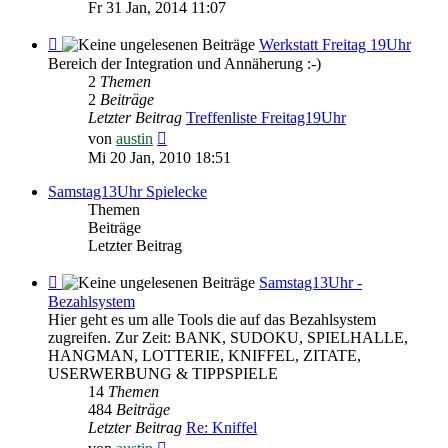
Beitrag
Fr 31 Jan, 2014 11:07
Feed
Werkstatt Freitag 19Uhr
-
Bereich der Integration und Annäherung :-)
Werkstatt
2
Themen
Freitag
2
Beiträge
19Uhr
Letzter Beitrag
Treffenliste Freitag19Uhr
Neuester
von
austin
Beitrag
Mi 20 Jan, 2010 18:51
Samstag13Uhr Spielecke
Themen
Beiträge
Letzter Beitrag
Feed
Samstag13Uhr -
-
Bezahlsystem
Samstag13Uhr
Hier geht es um alle Tools die auf das Bezahlsystem
-
zugreifen. Zur Zeit: BANK, SUDOKU, SPIELHALLE,
Bezahlsystem
HANGMAN, LOTTERIE, KNIFFEL, ZITATE,
USERWERBUNG & TIPPSPIELE
14
Themen
484
Beiträge
Letzter Beitrag
Re: Kniffel
Neuester