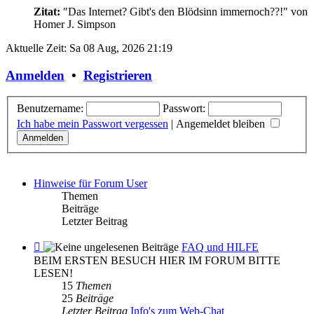
Zitat:
"Das Internet? Gibt's den Blödsinn immernoch??!"
von
Homer J. Simpson
Aktuelle Zeit: Sa 08 Aug, 2026 21:19
Anmelden
•
Registrieren
Benutzername:
Passwort:
Ich habe mein Passwort vergessen
|
Angemeldet bleiben
Hinweise für Forum User
Themen
Beiträge
Letzter Beitrag
Feed
FAQ und HILFE
-
BEIM ERSTEN BESUCH HIER IM FORUM BITTE
FAQ
LESEN!
und
15
Themen
HILFE
25
Beiträge
Letzter Beitrag
Info's zum Web-Chat